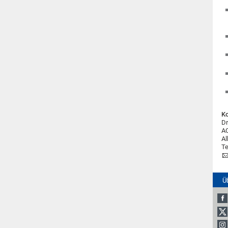
Ko
Dr
AC
Al
Te
Ü