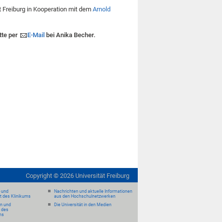
t Freiburg in Kooperation mit dem
Arnold
tte per
E-Mail
bei Anika Becher.
Copyright ©
2026
Universität Freiburg
- und
Nachrichten und aktuelle Informationen
it des Klinikums
aus den Hochschulnetzwerken
en und
Die Universität in den Medien
 des
ms