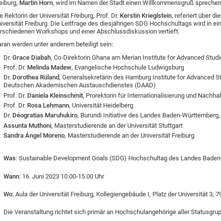
eiburg,
Martin Horn
, wird im Namen der Stadt einen Willkommensgruß sprechen
e Rektorin der Universität Freiburg,
Prof. Dr.
Kerstin Krieglstein
, referiert über d
iversität Freiburg. Die Leitfrage des diesjährigen SDG Hochschultags wird in ei
rschiedenen Workshops und einer Abschlussdiskussion vertieft.
ran werden unter anderem beteiligt sein:
Dr.
Grace Diabah
, Co-Direktorin Ghana am Merian Institute for Advanced Studie
Prof. Dr.
Melinda Madew
, Evangelische Hochschule Ludwigsburg
Dr.
Dorothea Rüland
, Generalsekretärin des Hamburg Institute for Advanced S
Deutschen Akademischen Austauschdienstes (DAAD)
Prof. Dr.
Daniela Kleinschmit
, Prorektorin für Internationalisierung und Nachhal
Prof. Dr.
Rosa Lehmann
, Universität Heidelberg
Dr.
Déogratias Maruhukiro
, Burundi Initiative des Landes Baden-Württemberg, 
Assunta Muthoni
, Masterstudierende an der Universität Stuttgart
Sandra Ángel Moreno
, Masterstudierende an der Universität Freiburg
Was
: Sustainable Development Goals (SDG) Hochschultag des Landes Bade
Wann
: 16. Juni 2023 10.00-15.00 Uhr
Wo
: Aula der Universität Freiburg, Kollegiengebäude I, Platz der Universität 3, 
Die Veranstaltung richtet sich primär an Hochschulangehörige aller Statusg