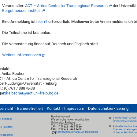
Veranstalter:
ACT – Africa Centre for Transregional Research
der Universitä
Bergstraesser Institut
Eine Anmeldung ist
hier
erforderlich. Medienvertreter*innen melden sich bi
Die Teilnahme ist kostenlos.
Die Veranstaltung findet auf Deutsch und Englisch statt.
Weitere Informationen
ntakt:
. Anika Becher
T - Africa Centre for Transregional Research
bert-Ludwigs-Universität Freiburg
l.: (0)761 / 88878-38
anika.becher@act.uni-freiburg.de
bersicht
Barrierefreiheit
Kontakt
Impressum
Datenschutzerklaerung
Hochschul- und
Kontakt zur Presse
Facebook
Wissenschaftskommunikation
Öffentlichkeitsarbe
Universität Freiburg
Tel.: (+49) 0761 203 4302
Aktuelle Nachricht
X (Twitter)
Fax: (+49) 0761 203 4278
Pressemitteilungen
kommunikation@zv.uni-freiburg.de
Universitätskliniku
Instagram