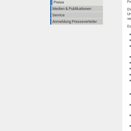
Fr
Preise
Medien & Publikationen
Di
Un
Service
ve
Anmeldung Presseverteiler
Da