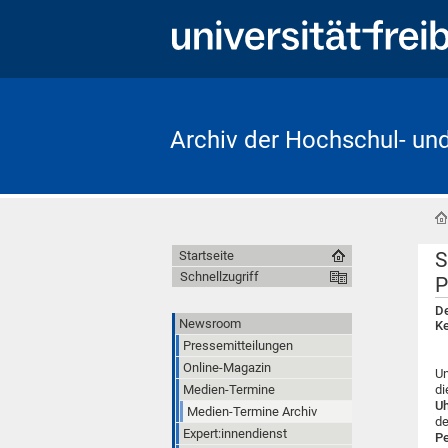
Archiv der Hochschul- un
S
Startseite
Schnellzugriff
P
De
Newsroom
Ke
Pressemitteilungen
Online-Magazin
Un
Medien-Termine
di
U
Medien-Termine Archiv
de
Expert:innendienst
Pe