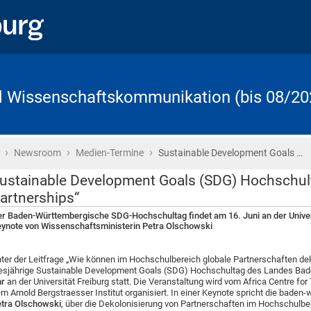
d Wissenschaftskommunikation (bis 08/20
›
›
›
Startseite
Newsroom
Medien-Termine
Sustainable Development Goals …
ustainable Development Goals (SDG) Hochschult
artnerships“
r Baden-Württembergische SDG-Hochschultag findet am 16. Juni an der Univers
ynote von Wissenschaftsministerin Petra Olschowski
ter der Leitfrage „Wie können im Hochschulbereich globale Partnerschaften deko
esjährige Sustainable Development Goals (SDG) Hochschultag des Landes B
hr
an der Universität Freiburg statt. Die Veranstaltung wird vom Africa Centre fo
m Arnold Bergstraesser Institut organisiert. In einer Keynote spricht die bade
tra Olschowski
, über die Dekolonisierung von Partnerschaften im Hochschulbe