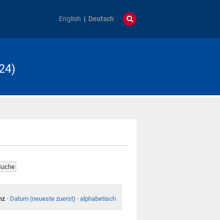
English
Deutsch
24)
nz
·
Datum (neueste zuerst)
·
alphabetisch