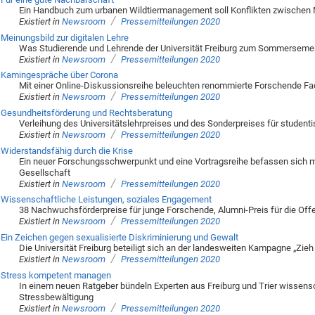
Ein Handbuch zum urbanen Wildtiermanagement soll Konflikten zwischen
/
Existiert in
Newsroom
Pressemitteilungen 2020
Meinungsbild zur digitalen Lehre
Was Studierende und Lehrende der Universität Freiburg zum Sommerseme
/
Existiert in
Newsroom
Pressemitteilungen 2020
Kamingespräche über Corona
Mit einer Online-Diskussionsreihe beleuchten renommierte Forschende F
/
Existiert in
Newsroom
Pressemitteilungen 2020
Gesundheitsförderung und Rechtsberatung
Verleihung des Universitätslehrpreises und des Sonderpreises für studen
/
Existiert in
Newsroom
Pressemitteilungen 2020
Widerstandsfähig durch die Krise
Ein neuer Forschungsschwerpunkt und eine Vortragsreihe befassen sich mi
Gesellschaft
/
Existiert in
Newsroom
Pressemitteilungen 2020
Wissenschaftliche Leistungen, soziales Engagement
38 Nachwuchsförderpreise für junge Forschende, Alumni-Preis für die Of
/
Existiert in
Newsroom
Pressemitteilungen 2020
Ein Zeichen gegen sexualisierte Diskriminierung und Gewalt
Die Universität Freiburg beteiligt sich an der landesweiten Kampagne „Zieh
/
Existiert in
Newsroom
Pressemitteilungen 2020
Stress kompetent managen
In einem neuen Ratgeber bündeln Experten aus Freiburg und Trier wissensc
Stressbewältigung
/
Existiert in
Newsroom
Pressemitteilungen 2020