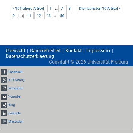
« 10 frühere Artikel
1
...
7
8
Die nächsten 10 Artikel »
9
[
10
]
11
12
13
...
56
Übersicht
Barrierefreiheit
Kontakt
Impressum
Datenschutzerklaerung
Copyright ©
2026
Universität Freiburg
Facebook
X (Twitter)
Instagram
Youtube
Xing
LinkedIn
Mastodon