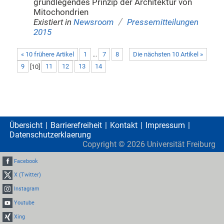
grundlegendes Prinzip der Architektur von
Mitochondrien
/
Existiert in
Newsroom
Pressemitteilungen
2015
« 10 frühere Artikel
1
...
7
8
Die nächsten 10 Artikel »
9
[
10
]
11
12
13
14
Übersicht
Barrierefreiheit
Kontakt
Impressum
Datenschutzerklaerung
Copyright ©
2026
Universität Freiburg
Facebook
X (Twitter)
Instagram
Youtube
Xing