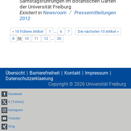
Samstagsführungen im Botanischen Garten
der Universität Freiburg
/
Existiert in
Newsroom
Pressemitteilungen
2012
« 10 frühere Artikel
1
...
6
7
Die nächsten 10 Artikel »
8
[
9
]
10
11
12
...
20
Übersicht
Barrierefreiheit
Kontakt
Impressum
Datenschutzerklaerung
Copyright ©
2026
Universität Freiburg
Facebook
X (Twitter)
Instagram
Youtube
Xing