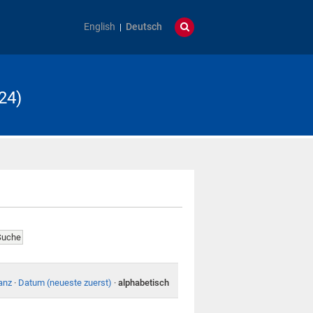
English
Deutsch
24)
anz
·
Datum (neueste zuerst)
·
alphabetisch