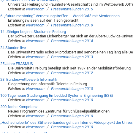
Universität Freiburg und Fraunhofer-Gesellschaft sind im Wettbewerb „Off
/
Existiert in
Newsroom
Pressemitteilungen 2015
6. „futura mentoring“ Vernetzungstreffen – World Café mit Mentorinnen
Erfahrungswissen auf den Tisch gebracht
/
Existiert in
Newsroom
Pressemitteilungen 2010
14-Jähriger beginnt Studium in Freiburg
Der Schweizer Bastian Eichenberger hat sich an der Albert-Ludwigs-Univer
/
Existiert in
Newsroom
Pressemitteilungen 2014
24 Stunden live
Das Universitätsradio echoFM produziert und sendet einen Tag lang alle S
/
Existiert in
Newsroom
Pressemitteilungen 2013
25 Jahre ERASMUS
Die Universität Freiburg beteiligt sich seit 1987 an der Mobilitätsförderung
/
Existiert in
Newsroom
Pressemitteilungen 2012
28. Bundeswettbewerb Informatik
Siegerehrung der Informatik-Talente in Freiburg
/
Existiert in
Newsroom
Pressemitteilungen 2010
100 Tage neuer Studiengang Embedded Systems Engineering (ESE)
/
Existiert in
Newsroom
Pressemitteilungen 2010
200-fache Kompetenz
Neues Programm des Zentrums für Schlüsselqualifikationen
/
Existiert in
Newsroom
Pressemitteilungen 2010
„Hochschulperle“ des Stifterverbandes geht an Internet-Videoprojekt der Univers
/
Existiert in
Newsroom
Pressemitteilungen 2010