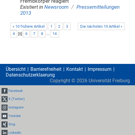
Fremdkörper reagiert
/
Existiert in
Newsroom
Pressemitteilungen
2013
« 10 frühere Artikel
1
2
3
Die nächsten 10 Artikel »
4
[
5
]
6
7
8
...
14
Übersicht
Barrierefreiheit
Kontakt
Impressum
Datenschutzerklaerung
Copyright ©
2026
Universität Freiburg
Facebook
X (Twitter)
Instagram
Youtube
Xing
LinkedIn