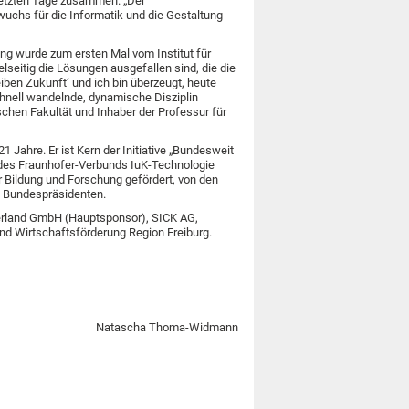
letzten Tage zusammen. „Der
uchs für die Informatik und die Gestaltung
ng wurde zum ersten Mal vom Institut für
lseitig die Lösungen ausgefallen sind, die die
eiben Zukunft‘ und ich bin überzeugt, heute
chnell wandelnde, dynamische Disziplin
chen Fakultät und Inhaber der Professur für
 Jahre. Er ist Kern der Initiative „Bundesweit
, des Fraunhofer-Verbunds IuK-Technologie
r Bildung und Forschung gefördert, von den
es Bundespräsidenten.
zerland GmbH (Hauptsponsor), SICK AG,
d Wirtschaftsförderung Region Freiburg.
Natascha Thoma-Widmann