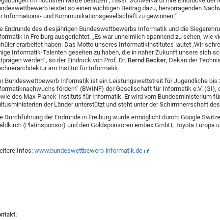
gabungen im höchsten Maße besitzen“, fasst Schweikardt ihre Eindrücke der 
ndeswettbewerb leistet so einen wichtigen Beitrag dazu, hervorragenden Nachw
r Informations- und Kommunikationsgesellschaft zu gewinnen.“
e Endrunde des diesjährigen Bundeswettbewerbs Informatik und die Siegerehru
formatik in Freiburg ausgerichtet. „Es war unheimlich spannend zu sehen, wie vie
hüler erarbeitet haben. Das Motto unseres Informatikinstitutes lautet ‚Wir schr
nige Informatik-Talenten gesehen zu haben, die in naher Zukunft unsere sich s
tprägen werden“, so der Eindruck von Prof. Dr.
Bernd Becker
, Dekan der Technis
chnerarchitektur am Institut für Informatik.
r Bundeswettbewerb Informatik ist ein Leistungswettstreit für Jugendliche bis 21
formatiknachwuchs fördern“ (BWINF) der Gesellschaft für Informatik e.V. (GI)
wie des Max-Planck-Instituts für Informatik. Er wird vom Bundesministerium fü
ltusministerien der Länder unterstützt und steht unter der Schirmherrschaft d
e Durchführung der Endrunde in Freiburg wurde ermöglicht durch: Google Swit
ldkirch (Platinsponsor) und den Goldsponsoren embex GmbH, Toyota Europa un
itere Infos:
www.bundeswettbewerb-informatik.de
ntakt: