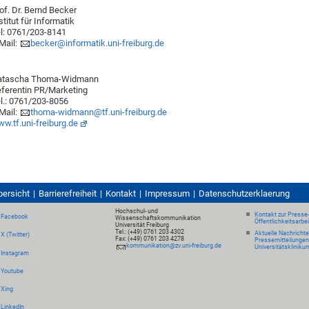
of. Dr. Bernd Becker
stitut für Informatik
l: 0761/203-8141
Mail:
becker@informatik.uni-freiburg.de
atascha Thoma-Widmann
ferentin PR/Marketing
l.: 0761/203-8056
Mail:
thoma-widmann@tf.uni-freiburg.de
w.tf.uni-freiburg.de
bersicht
Barrierefreiheit
Kontakt
Impressum
Datenschutzerklaerung
Hochschul- und
Kontakt zur Presse
Facebook
Wissenschaftskommunikation
Öffentlichkeitsarbe
Universität Freiburg
Tel.: (+49) 0761 203 4302
Aktuelle Nachricht
X (Twitter)
Fax: (+49) 0761 203 4278
Pressemitteilungen
kommunikation@zv.uni-freiburg.de
Universitätskliniku
Instagram
Youtube
Xing
LinkedIn