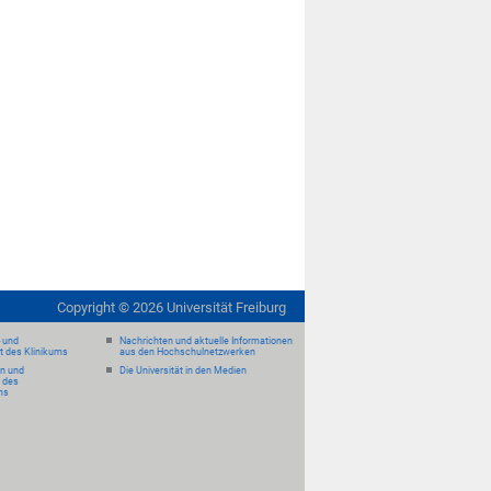
Copyright ©
2026
Universität Freiburg
- und
Nachrichten und aktuelle Informationen
it des Klinikums
aus den Hochschulnetzwerken
en und
Die Universität in den Medien
 des
ms