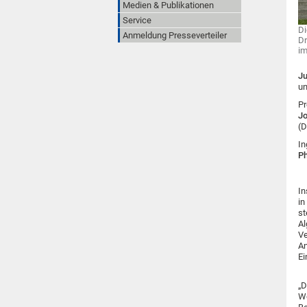
Medien & Publikationen
Service
Di
Anmeldung Presseverteiler
Dr
im
Ju
u
Pr
J
(D
In
Ph
In
in
st
Al
Ve
An
Ei
„D
We