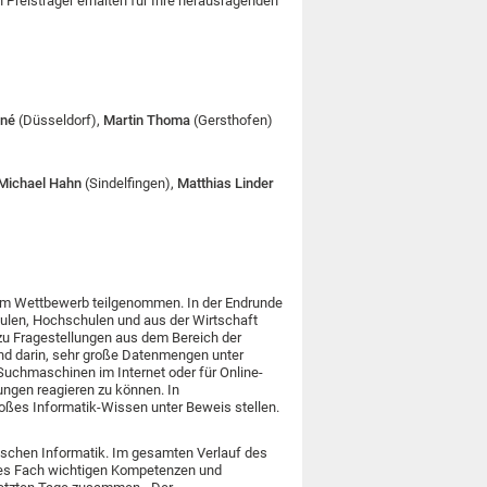
Preisträger erhalten für Ihre herausragenden
iné
(Düsseldorf),
Martin Thoma
(Gersthofen)
Michael Hahn
(Sindelfingen),
Matthias Linder
m Wettbewerb teilgenommen. In der Endrunde
chulen, Hochschulen und aus der Wirtschaft
 zu Fragestellungen aus dem Bereich der
nd darin, sehr große Datenmengen unter
 Suchmaschinen im Internet oder für Online-
ungen reagieren zu können. In
roßes Informatik-Wissen unter Beweis stellen.
schen Informatik. Im gesamten Verlauf des
ses Fach wichtigen Kompetenzen und