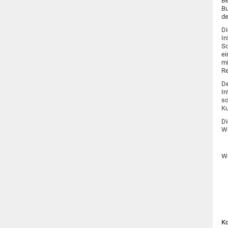
Be
Bu
de
Di
In
Sc
ei
mi
Re
De
In
so
Ku
Di
Wa
We
Ko