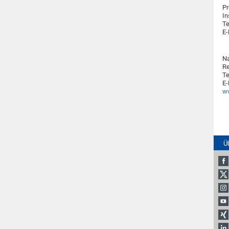
Pr
In
Te
E-
N
Re
Te
E-
ww
Ü