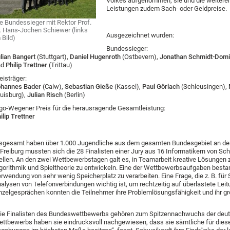
Volkes aufgenommen, sie und die weiteren 
Leistungen zudem Sach- oder Geldpreise.
e Bundessieger mit Rektor Prof.
. Hans-Jochen Schiewer (links
Ausgezeichnet wurden:
 Bild)
Bundessieger:
lian Bangert
(Stuttgart),
Daniel Hugenroth
(Ostbevern),
Jonathan Schmidt-Dom
nd
Philip Trettner
(Trittau)
eisträger:
ohannes Bader
(Calw),
Sebastian Gieße
(Kassel),
Paul Görlach
(Schleusingen),
uisburg),
Julian Risch
(Berlin)
go-Wegener Preis für die herausragende Gesamtleistung:
ilip Trettner
sgesamt haben über 1.000 Jugendliche aus dem gesamten Bundesgebiet an de
 Freiburg mussten sich die 28 Finalisten einer Jury aus 16 Informatikern von S
ellen. An den zwei Wettbewerbstagen galt es, in Teamarbeit kreative Lösungen
gorithmik und Spieltheorie zu entwickeln. Eine der Wettbewerbsaufgaben besta
rwendung von sehr wenig Speicherplatz zu verarbeiten. Eine Frage, die z. B. für
alysen von Telefonverbindungen wichtig ist, um rechtzeitig auf überlastete Leit
nzelgesprächen konnten die Teilnehmer ihre Problemlösungsfähigkeit und ihr g
ie Finalisten des Bundeswettbewerbs gehören zum Spitzennachwuchs der deut
ttbewerbs haben sie eindrucksvoll nachgewiesen, dass sie sämtliche für die