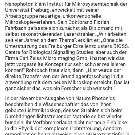
Nanophotonik am Institut für Mikrosystemtechnik der
Universität Freiburg, entwickelt mit seiner
Arbeitsgruppe neuartige, unkonventionelle
Mikroskopieverfahren. Sein Doktorand
Florian
Fahrbach
befasste sich zunächst als Diplomand mit
selbst-rekonstruierenden Laserstrahlen. „Wir arbeiten
seit vier Jahren an dem Thema“, erklärt er: „Ohne die
Unterstützung des Freiburger Exzellenzclusters BIOSS,
Centre for Biological Signalling Studies, aber auch der
Firma Carl Zeiss MicroImaging GmbH hätten wir das
jetzt vorgestellte Konzept nur sehr schwer realisieren
können!“ Rohrbach freut sich, denn: „Hier wurde der
direkte Transfer von der Grundlagenforschung in die
Anwendung mit dem neuen Mikroskop erreicht. Das ist
ganz sicher das, was ein Forscher sich wünscht!“
In der November-Ausgabe von Nature Photonics
beschreiben die Wissenschaftler das von ihnen
gebaute Lichtmikroskop, dessen Strahlen sich beim
Durchdringen lichtstreuender Materie selbst wieder
bündeln. Ihr Verfahren erlaubt nicht nur neue Einblicke
in die Physik der komplexen Lichtstreuung, sondern
ermöglicht es beispielsweise, circa 50 Prozent tiefer in