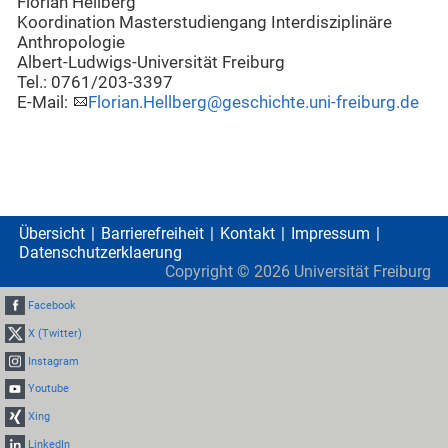
Florian Hellberg
Koordination Masterstudiengang Interdisziplinäre
Anthropologie
Albert-Ludwigs-Universität Freiburg
Tel.: 0761/203-3397
E-Mail:
Florian.Hellberg@geschichte.uni-freiburg.de
Übersicht
Barrierefreiheit
Kontakt
Impressum
Datenschutzerklaerung
Copyright ©
2026
Universität Freiburg
Facebook
X (Twitter)
Instagram
Youtube
Xing
LinkedIn