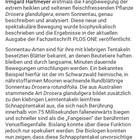
Irmgard Hartmeyer
erstmals die Fangbewegung der
extrem heiklen und seltenen fleischfressenden Pflanze
Drosera glanduligera
, einem Sonnentau, genau
beschreiben und analysiert. Diese neue und
spektakuläre Bewegung wurde biophysikalisch
beschrieben und die Ergebnisse in der aktuellen
Ausgabe der Fachzeitschrift PLOS ONE veröffentlicht.
Sonnentau-Arten sind für ihre mit klebrigen Tentakeln
besetzten Blätter bekannt, an denen Beutetiere haften
bleiben und durch langsame, Minuten dauernde
Bewegungen umschlungen werden. Ein bekanntes
Beispiel hierfür ist der im Schwarzwald heimische, in
nährstoffarmen Mooren wachsende Rundblättrige
Sonnentau
Drosera rotundifolia
. Die aus Australien
stammende Art
Drosera glanduligera
bildet zusätzlich
zu den klebrigen Leimtentakeln leimfreie
Schnapptentakel aus, die sich nach Berührung
innerhalb von 75 Millisekunden falleneinwärts biegen
und schneller sind als die „Fangeisen“ der berühmten
Venusfliegenfalle. Bislang konnte über diese Funktion
jedoch nur spekuliert werden. Die Biologen konnten
nun zeigen, dass diese Schnapptentakel unvorsichtige