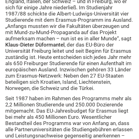
England, Italien, der Schweiz – und in Freiburg, wo er
sich für einige Jahre niederließ. Im Studienjahr
1987/88 schickte die Albert-Ludwigs-Universität vier
Studierende mit dem Erasmus-Programm ins Ausland.
„Anfangs mussten wir die Fakultäten überzeugen und
mit Mund-zu-Mund-Propaganda auf das Projekt
aufmerksam machen – nun ist es in aller Munde“, sagt
Klaus-Dieter Düformantel
, der das EU-Büro der
Universität Freiburg leitet und seit Beginn für Erasmus
zuständig ist. Heute entscheiden sich jedes Jahr mehr
als 650 Freiburger Studierende für einen Aufenthalt im
europäischen Ausland. Inzwischen gehören 33 Länder
zum Erasmus-Netzwerk: Neben den 27 EU-Staaten
beteiligen sich Kroatien, Island, Liechtenstein,
Norwegen, die Schweiz und die Türkei.
Seit 1987 haben im Rahmen des Programms mehr als
2,2 Millionen Studierende und 250.000 Dozierende
mitgemacht. Das EU-Jahresbudget für Erasmus liegt
bei mehr als 450 Millionen Euro. Wesentlicher
Bestandteil des Programms war von Anfang an, dass
alle Partneruniversitäten die Studiengebühren erlassen
und Leistungsnachweise gegenseitig anerkennen –