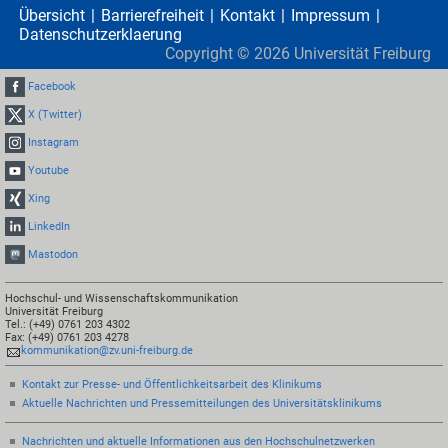
Übersicht
Barrierefreiheit
Kontakt
Impressum
Datenschutzerklaerung
Copyright ©
2026
Universität Freiburg
Facebook
X (Twitter)
Instagram
Youtube
Xing
LinkedIn
Mastodon
Hochschul- und Wissenschaftskommunikation
Universität Freiburg
Tel.: (+49) 0761 203 4302
Fax: (+49) 0761 203 4278
kommunikation@zv.uni-freiburg.de
Kontakt zur Presse- und Öffentlichkeitsarbeit des Klinikums
Aktuelle Nachrichten und Pressemitteilungen des Universitätsklinikums
Nachrichten und aktuelle Informationen aus den Hochschulnetzwerken