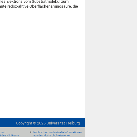
ines Elektrons vom Substratmolekül zum
annte redox-aktive Oberflächenaminosäure, die
Copyright ©
2026
Universität Freiburg
- und
Nachrichten und aktuelle Informationen
it des Klinikums
aus den Hochschulnetzwerken