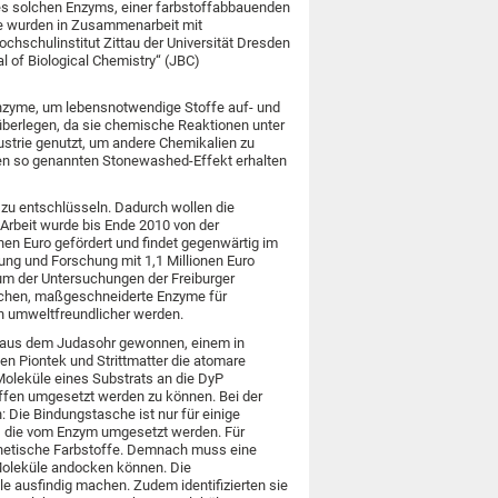
nes solchen Enzyms, einer farbstoffabbauenden
se wurden in Zusammenarbeit mit
hschulinstitut Zittau der Universität Dresden
 of Biological Chemistry“ (JBC)
nzyme, um lebensnotwendige Stoffe auf- und
überlegen, da sie chemische Reaktionen unter
strie genutzt, um andere Chemikalien zu
den so genannten Stonewashed-Effekt erhalten
r zu entschlüsseln. Dadurch wollen die
 Arbeit wurde bis Ende 2010 von der
n Euro gefördert und findet gegenwärtig im
ung und Forschung mit 1,1 Millionen Euro
um der Untersuchungen der Freiburger
ichen, maßgeschneiderte Enzyme für
h umweltfreundlicher werden.
 aus dem Judasohr gewonnen, einem in
n Piontek und Strittmatter die atomare
 Moleküle eines Substrats an die DyP
ffen umgesetzt werden zu können. Bei der
Die Bindungstasche ist nur für einige
, die vom Enzym umgesetzt werden. Für
ynthetische Farbstoffe. Demnach muss eine
 Moleküle andocken können. Die
lle ausfindig machen. Zudem identifizierten sie