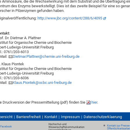
e Aminosäure, die die Wechselwirkung mit dem Substrat und die Übertragung e
ntrum des Enzyms bewerkstelligt. Dies ist das zweite Beispiel für eine so gen
rscher in Pilzenzymen gefunden haben.
iginalveröffentlichung:
http://www.jbc.org/content/288/6/4095
ntakt:
of. Dr. Dietmar A. Plattner
stitut für Organische Chemie und Biochemie
bert-Ludwigs-Universität Freiburg
l.: 0761/203-6013
Mail:
Dietmar.Plattner@chemie.uni-freiburg.de
. Klaus Piontek
stitut für Organische Chemie und Biochemie
bert-Ludwigs-Universität Freiburg
l.: 0761/203-6036
Mail:
Klaus.Piontek@ocbc.uni-freiburg.de
e Druckversion der Pressemitteilung (pdf) finden Sie
hier
.
bersicht
Barrierefreiheit
Kontakt
Impressum
Datenschutzerklaerung
Hochschul- und
Kontakt zur Presse
Facebook
Wissenschaftskommunikation
Öffentlichkeitsarbe