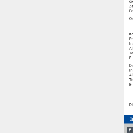
di
Ze
Fo
Or
Ko
Pr
In
Al
Te
E-
Dr
In
Al
Te
E-
Di
Ü