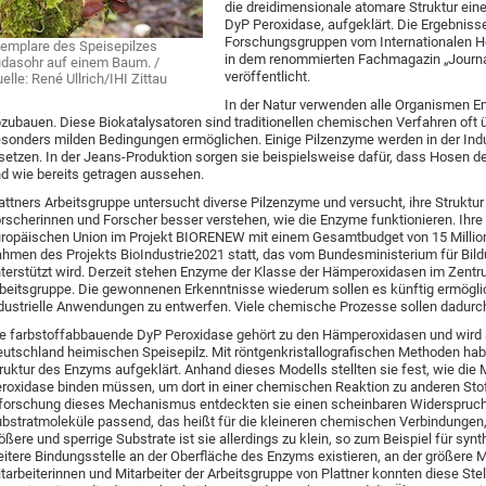
die dreidimensionale atomare Struktur ei
DyP Peroxidase, aufgeklärt. Die Ergebnis
Forschungsgruppen vom Internationalen Hoc
emplare des Speisepilzes
in dem renommierten Fachmagazin „Journal
dasohr auf einem Baum. /
veröffentlicht.
elle: René Ullrich/IHI Zittau
In der Natur verwenden alle Organismen E
zubauen. Diese Biokatalysatoren sind traditionellen chemischen Verfahren oft 
sonders milden Bedingungen ermöglichen. Einige Pilzenzyme werden in der Indu
setzen. In der Jeans-Produktion sorgen sie beispielsweise dafür, dass Hosen 
d wie bereits getragen aussehen.
attners Arbeitsgruppe untersucht diverse Pilzenzyme und versucht, ihre Struktu
rscherinnen und Forscher besser verstehen, wie die Enzyme funktionieren. Ihre
ropäischen Union im Projekt BIORENEW mit einem Gesamtbudget von 15 Millione
hmen des Projekts BioIndustrie2021 statt, das vom Bundesministerium für Bild
terstützt wird. Derzeit stehen Enzyme der Klasse der Hämperoxidasen im Zentr
beitsgruppe. Die gewonnenen Erkenntnisse wiederum sollen es künftig ermögl
dustrielle Anwendungen zu entwerfen. Viele chemische Prozesse sollen dadurc
e farbstoffabbauende DyP Peroxidase gehört zu den Hämperoxidasen und wird
utschland heimischen Speisepilz. Mit röntgenkristallografischen Methoden habe
ruktur des Enzyms aufgeklärt. Anhand dieses Modells stellten sie fest, wie die
roxidase binden müssen, um dort in einer chemischen Reaktion zu anderen Sto
forschung dieses Mechanismus entdeckten sie einen scheinbaren Widerspruch: 
bstratmoleküle passend, das heißt für die kleineren chemischen Verbindungen
ößere und sperrige Substrate ist sie allerdings zu klein, so zum Beispiel für s
itere Bindungsstelle an der Oberfläche des Enzyms existieren, an der größere
tarbeiterinnen und Mitarbeiter der Arbeitsgruppe von Plattner konnten diese Ste