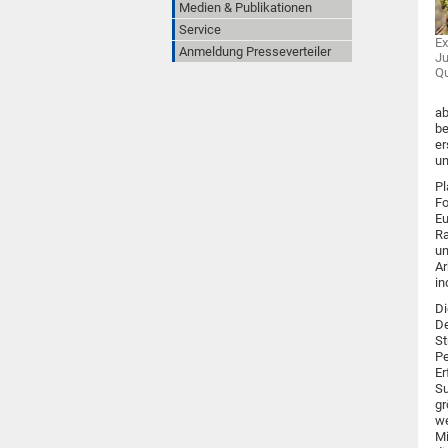
Medien & Publikationen
Service
Ex
Anmeldung Presseverteiler
Ju
Qu
ab
be
er
un
Pl
Fo
Eu
Ra
un
Ar
in
Di
De
St
Pe
Er
Su
gr
we
Mi