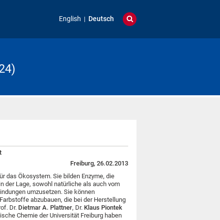
English
Deutsch
24)
t
Freiburg, 26.02.2013
 für das Ökosystem. Sie bilden Enzyme, die
n der Lage, sowohl natürliche als auch vom
bindungen umzusetzen. Sie können
Farbstoffe abzubauen, die bei der Herstellung
of. Dr.
Dietmar A. Plattner
, Dr.
Klaus Piontek
nische Chemie der Universität Freiburg haben