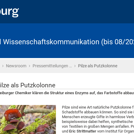
d Wissenschaftskommunikation (bis 08/20
›
›
›
Startseite
Newsroom
Pressemitteilungen …
Pilze als Putzkolonne
ilze als Putzkolonne
eiburger Chemiker klären die Struktur eines Enzyms auf, das Farbstoffe abbau
Pilze sind eine Art natürliche Putzkolonne
Schadstoffe abbauen können. So sind sie i
Menschen erzeugte Gifte in harmlose Ver
beispielsweise dabei helfen, synthetische 
von Textilien in großen Mengen anfallen. Pr
und
Eric Strittmatter
vom Institut für Orga