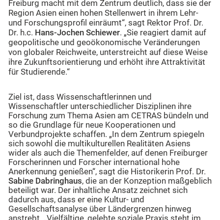
Freiburg macht mit dem Zentrum deutlich, dass sie der
Region Asien einen hohen Stellenwert in ihrem Lehr-
und Forschungsprofil einräumt“, sagt Rektor Prof. Dr.
Dr. h.c.
Hans-Jochen Schiewer
. „Sie reagiert damit auf
geopolitische und geoökonomische Veränderungen
von globaler Reichweite, unterstreicht auf diese Weise
ihre Zukunftsorientierung und erhöht ihre Attraktivität
für Studierende.“
Ziel ist, dass Wissenschaftlerinnen und
Wissenschaftler unterschiedlicher Disziplinen ihre
Forschung zum Thema Asien am CETRAS bündeln und
so die Grundlage für neue Kooperationen und
Verbundprojekte schaffen. „In dem Zentrum spiegeln
sich sowohl die multikulturellen Realitäten Asiens
wider als auch die Themenfelder, auf denen Freiburger
Forscherinnen und Forscher international hohe
Anerkennung genießen“, sagt die Historikerin Prof. Dr.
Sabine Dabringhaus
, die an der Konzeption maßgeblich
beteiligt war. Der inhaltliche Ansatz zeichnet sich
dadurch aus, dass er eine Kultur- und
Gesellschaftsanalyse über Ländergrenzen hinweg
anstrebt. „Vielfältige, gelebte soziale Praxis steht im