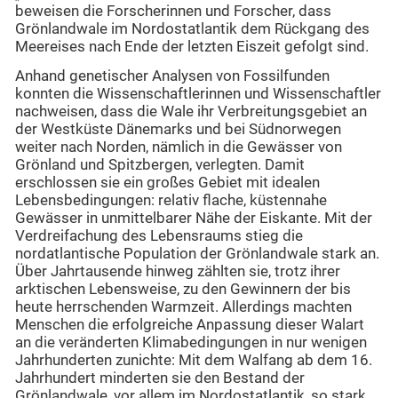
beweisen die Forscherinnen und Forscher, dass
Grönlandwale im Nordostatlantik dem Rückgang des
Meereises nach Ende der letzten Eiszeit gefolgt sind.
Anhand genetischer Analysen von Fossilfunden
konnten die Wissenschaftlerinnen und Wissenschaftler
nachweisen, dass die Wale ihr Verbreitungsgebiet an
der Westküste Dänemarks und bei Südnorwegen
weiter nach Norden, nämlich in die Gewässer von
Grönland und Spitzbergen, verlegten. Damit
erschlossen sie ein großes Gebiet mit idealen
Lebensbedingungen: relativ flache, küstennahe
Gewässer in unmittelbarer Nähe der Eiskante. Mit der
Verdreifachung des Lebensraums stieg die
nordatlantische Population der Grönlandwale stark an.
Über Jahrtausende hinweg zählten sie, trotz ihrer
arktischen Lebensweise, zu den Gewinnern der bis
heute herrschenden Warmzeit. Allerdings machten
Menschen die erfolgreiche Anpassung dieser Walart
an die veränderten Klimabedingungen in nur wenigen
Jahrhunderten zunichte: Mit dem Walfang ab dem 16.
Jahrhundert minderten sie den Bestand der
Grönlandwale, vor allem im Nordostatlantik, so stark,