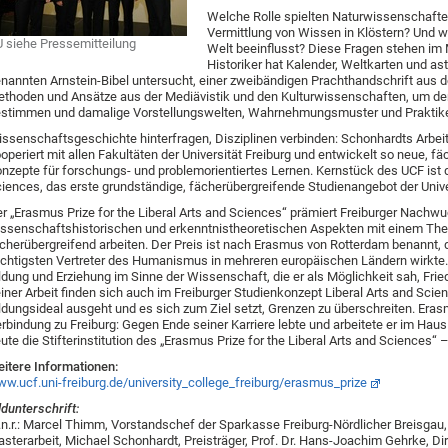
Welche Rolle spielten Naturwissenschaften 
Vermittlung von Wissen in Klöstern? Und 
 siehe Pressemitteilung
Welt beeinflusst? Diese Fragen stehen im 
Historiker hat Kalender, Weltkarten und a
nannten Arnstein-Bibel untersucht, einer zweibändigen Prachthandschrift aus 
thoden und Ansätze aus der Mediävistik und den Kulturwissenschaften, um den
stimmen und damalige Vorstellungswelten, Wahrnehmungsmuster und Praktiken
ssenschaftsgeschichte hinterfragen, Disziplinen verbinden: Schonhardts Arbeit
operiert mit allen Fakultäten der Universität Freiburg und entwickelt so neue,
nzepte für forschungs- und problemorientiertes Lernen. Kernstück des UCF ist 
iences, das erste grundständige, fächerübergreifende Studienangebot der Univer
r „Erasmus Prize for the Liberal Arts and Sciences“ prämiert Freiburger Nachwu
ssenschaftshistorischen und erkenntnistheoretischen Aspekten mit einem Th
cherübergreifend arbeiten. Der Preis ist nach Erasmus von Rotterdam benannt, d
chtigsten Vertreter des Humanismus in mehreren europäischen Ländern wirkte.
ldung und Erziehung im Sinne der Wissenschaft, die er als Möglichkeit sah, Fri
iner Arbeit finden sich auch im Freiburger Studienkonzept Liberal Arts and Sc
ldungsideal ausgeht und es sich zum Ziel setzt, Grenzen zu überschreiten. Era
rbindung zu Freiburg: Gegen Ende seiner Karriere lebte und arbeitete er im Ha
ute die Stifterinstitution des „Erasmus Prize for the Liberal Arts and Sciences“
itere Informationen:
w.ucf.uni-freiburg.de/university_college_freiburg/erasmus_prize
ldunterschrift:
l.n.r.: Marcel Thimm, Vorstandschef der Sparkasse Freiburg-Nördlicher Breisgau, P
sterarbeit, Michael Schonhardt, Preisträger, Prof. Dr. Hans-Joachim Gehrke, Dire