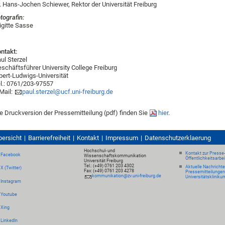
. Hans-Jochen Schiewer, Rektor der Universität Freiburg
tografin:
igitte Sasse
ntakt:
ul Sterzel
schäftsführer University College Freiburg
bert-Ludwigs-Universität
l.: 0761/203-97557
Mail:
paul.sterzel@ucf.uni-freiburg.de
e Druckversion der Pressemitteilung (pdf) finden Sie
hier
.
bersicht
Barrierefreiheit
Kontakt
Impressum
Datenschutzerklaerung
Hochschul- und
Kontakt zur Presse
Facebook
Wissenschaftskommunikation
Öffentlichkeitsarbe
Universität Freiburg
Tel.: (+49) 0761 203 4302
Aktuelle Nachricht
X (Twitter)
Fax: (+49) 0761 203 4278
Pressemitteilungen
kommunikation@zv.uni-freiburg.de
Universitätskliniku
Instagram
Youtube
Xing
LinkedIn