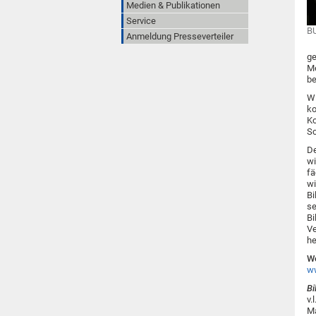
Medien & Publikationen
Service
BU
Anmeldung Presseverteiler
ge
Me
be
Wi
ko
Ko
Sc
De
wi
fä
wi
Bi
se
Bi
Ve
he
We
ww
Bi
v.
Ma