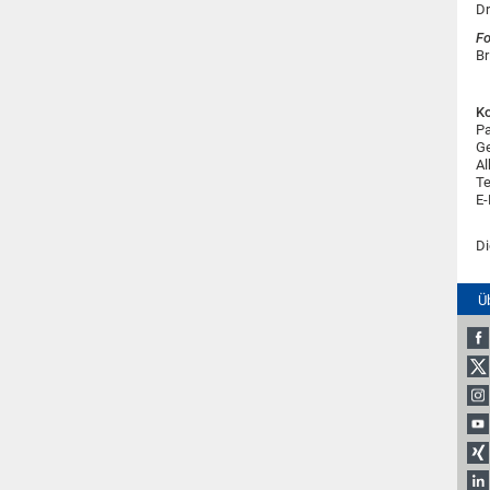
Dr
Fo
Br
Ko
Pa
Ge
Al
Te
E-
Di
Ü