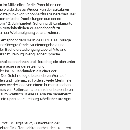
im Mittelalter für die Produktion und
wie wurde dieses Wissen von der säkularen
Mittelpunkt von Schonhardts Masterarbeit. Der
stronomische Darstellungen aus der so
dem 12. Jahrhundert. Schonhardt kombinierte
 mittelalterlichen Wissensbegriff zu
 der Weltaneignung zu analysieren.
 entspricht dem Geist des UCF. Das College
 fächerübergreifende Studienangebote und
der Bachelorstudiengang Liberal Arts and
sität Freiburg in englischer Sprache.
chsforscherinnen und -forscher, die sich unter
ema auseinandersetzen und
er im 16. Jahrhundert als einer der
 Der Gelehrte legte besonderen Wert auf
eden und Toleranz zu fördern. Viele Merkmale
iences wieder, das von einem humanistischen
smus von Rotterdam steht in einer besonderen
us zum Walfisch. Dieses Gebäude beherbergt
 – die Sparkasse Freiburg-Nördlicher Breisgau.
rof. Dr. Birgit Studt, Gutachterin der
ktor für Öffentlichkeitsarbeit des UCF, Prof.