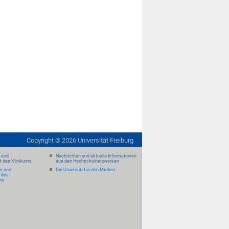
Copyright ©
2026
Universität Freiburg
- und
Nachrichten und aktuelle Informationen
it des Klinikums
aus den Hochschulnetzwerken
en und
Die Universität in den Medien
 des
ms