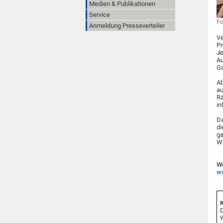
Medien & Publikationen
Service
Fo
Anmeldung Presseverteiler
Ve
Pr
J
Au
Ga
Ab
au
Rä
in
Da
di
ga
Wi
We
ww
K
D
W