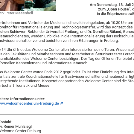
Am Donnerstag, 18. Juli 
zum „Open House“, d
to: Peter Mesenholl
in die Erbprinzenstraß
rtreterinnen und Vertreter der Medien sind herzlich eingeladen, ab 10.30 Uhr a
orektor für Internationalisierung und Technologietransfer, wird das Konzept des
ochen Schiewer
, Rektor der Universität Freiburg, und Dr.
Dorothea Rüland
, Gene
stauschdienstes, werden Einblicke in die Internationalisierung der Hochschull
stwissenschaftler vor und berichten von ihren Erfahrungen in Freiburg.
 14 Uhr öffnet das Welcome Center allen Interessierten seine Türen. Wissensch
s den Fakultäten und Mitarbeiterinnen und Mitarbeiter außeruniversitärer Fors
umlichkeiten des Welcome Center besichtigen. Der Tag der Offenen Tür bietet a
formellen Kennenlernen und Informationsaustausch.
s Welcome Center wurde Ende 2012 gegründet. Es ist eine Einrichtung des Intern
ent als zentrale Koordinationsstelle für Gastwissenschaftler und neubeschäftigte
stgebende Institutionen. Kooperationspartner des Welcome Center sind die Sta
rtschaft Touristik und Messe.
itere Informationen unter:
w.welcomecenter.uni-freiburg.de
ontakt:
r. Reiner Mühlsiegl
elcome Center Freiburg