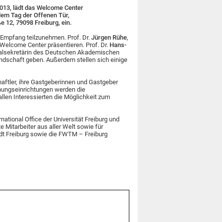
2013, lädt das Welcome Center
em Tag der Offenen Tür,
e 12, 79098 Freiburg, ein.
m Empfang teilzunehmen. Prof. Dr.
Jürgen Rühe
,
 Welcome Center präsentieren. Prof. Dr.
Hans-
ralsekretärin des Deutschen Akademischen
andschaft geben. Außerdem stellen sich einige
aftler, ihre Gastgeberinnen und Gastgeber
chungseinrichtungen werden die
llen Interessierten die Möglichkeit zum
ational Office der Universität Freiburg und
 Mitarbeiter aus aller Welt sowie für
dt Freiburg sowie die FWTM – Freiburg