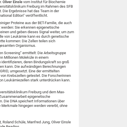
r.
Oliver Einsle
vom Institut für Biochemie
ersitätsklinikum Freiburg im Rahmen des SFB
t. Die Ergebnisse hat das Team in der
tional Edition“ veröffentlicht.
einiger Proteine aus der BET-Familie, die auch
t werden: Sie erkennen epigenetische
einen und geben dieses Signal weiter, um zum
Falle von Leukämie kann es durch genetische
ette kommen: Die Zellen teilen sich
 gesamten Organismus.
n Screening“ ermittelt: Die Arbeitsgruppe
hn Millionen Moleküle in einem
identifizieren, deren Bindungskraft so groß
ücken kann. Die aufwändigen Berechnungen
RID, umgesetzt. Eine der ermittelten
von Krebszellen getestet. Die Forscherinnen
von Leukämiezellen stark unterdrücken kann.
iversitätsklinikum Freiburg und dem Max-
r Zusammenarbeit epigenetische
. Die DNA speichert Informationen über
he Merkmale hingegen werden vererbt, ohne
, Roland Schüle, Manfred Jung, Oliver Einsle
Code Reading.