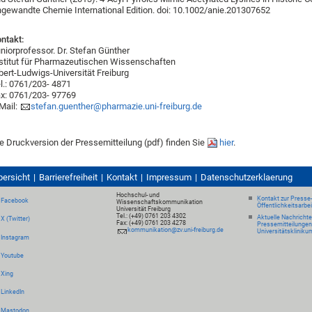
gewandte Chemie International Edition. doi: 10.1002/anie.201307652
ntakt:
niorprofessor. Dr. Stefan Günther
stitut für Pharmazeutischen Wissenschaften
bert-Ludwigs-Universität Freiburg
l.: 0761/203- 4871
x: 0761/203- 97769
Mail:
stefan.guenther@pharmazie.uni-freiburg.de
e Druckversion der Pressemitteilung (pdf) finden Sie
hier
.
bersicht
Barrierefreiheit
Kontakt
Impressum
Datenschutzerklaerung
Hochschul- und
Kontakt zur Presse
Facebook
Wissenschaftskommunikation
Öffentlichkeitsarbe
Universität Freiburg
Tel.: (+49) 0761 203 4302
Aktuelle Nachricht
X (Twitter)
Fax: (+49) 0761 203 4278
Pressemitteilungen
kommunikation@zv.uni-freiburg.de
Universitätskliniku
Instagram
Youtube
Xing
LinkedIn
Mastodon