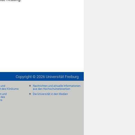
Copyright ©
2026
Universität Freiburg
- und
Nachrichten und aktuelle Informationen
it des Klinikums
aus den Hochschulnetzwerken
en und
Die Universität in den Medien
 des
ms