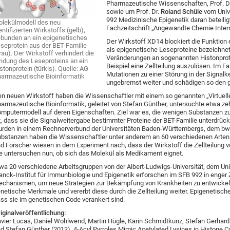
Pharmazeutische Wissenschaften, Prof. D
sowie um Prof. Dr.
Roland Schüle
vom Univ
992 Medizinische Epigenetik daran beteilig
lekülmodell des neu
Fachzeitschrift „Angewandte Chemie Interna
entifizierten Wirkstoffs (gelb),
bunden an ein epigenetisches
Der Wirkstoff XD14 blockiert die Funktion 
seprotein aus der BET-Familie
als epigenetische Leseproteine bezeichne
rau). Der Wirkstoff verhindert die
Veränderungen an sogenannten Histonprot
ndung des Leseproteins an ein
Beispiel eine Zellteilung auszulösen. Im 
stonprotein (türkis). Quelle: AG
Mutationen zu einer Störung in der Signalk
armazeutische Bioinformatik
ungebremst weiter und schädigen so den
n neuen Wirkstoff haben die Wissenschaftler mit einem so genannten „Virtuelle
armazeutische Bioinformatik, geleitet von Stefan Günther, untersuchte etwa ze
mputermodell auf deren Eigenschaften. Ziel war es, die wenigen Substanzen zu 
t, dass sie die Signalweitergabe bestimmter Proteine der BET-Familie unterdr
rden in einem Rechnerverbund der Universitäten Baden-Württembergs, dem bwG
bstanzen haben die Wissenschaftler unter anderem an 60 verschiedenen Arten 
d Forscher wiesen in dem Experiment nach, dass der Wirkstoff die Zellteilung 
e untersuchen nun, ob sich das Molekül als Medikament eignet.
wa 20 verschiedene Arbeitsgruppen von der Albert-Ludwigs-Universität, dem Un
anck-Institut für Immunbiologie und Epigenetik erforschen im SFB 992 in enge
chanismen, um neue Strategien zur Bekämpfung von Krankheiten zu entwickeln
netische Merkmale und vererbt diese durch die Zellteilung weiter. Epigenetisc
ss sie im genetischen Code verankert sind.
iginalveröffentlichung:
vier Lucas, Daniel Wohlwend, Martin Hügle, Karin Schmidtkunz, Stefan Gerhardt
d Stefan Günther (2013). 4-Acyl Pyrroles Mimic Acetylated Lysines in Histone 