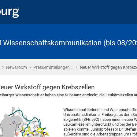
d Wissenschaftskommunikation (bis 08/20
›
›
›
Startseite
Newsroom
Pressemitteilungen …
Neuer Wirkstoff gegen Krebsze
euer Wirkstoff gegen Krebszellen
eiburger Wissenschaftler haben eine Substanz entdeckt, die Leukämiezellen an
Wissenschaftlerinnen und Wissenschaftler
Universitätsklinikums Freiburg aus dem S
Epigenetik (SFB 992) haben einen neuen Wir
Leukämiezellen unterdrückt und bei der B
spielen könnte. Juniorprofessor Dr.
Stefan
außerdem sind die Arbeitsgruppen um Prof