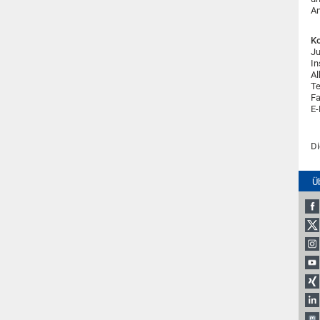
An
Ko
Ju
In
Al
Te
Fa
E-
Di
Ü