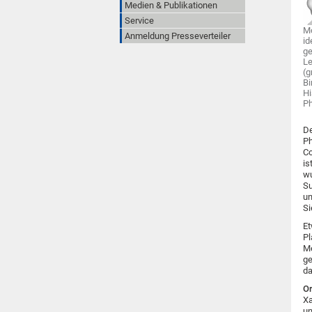
Medien & Publikationen
Service
Mo
Anmeldung Presseverteiler
id
ge
Le
(g
Bi
Hi
Ph
De
Ph
Co
is
wu
Su
un
Si
Et
Pl
Me
ge
da
Or
Xa
un