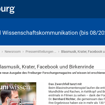
d Wissenschaftskommunikation (bis 08/20
›
›
›
Startseite
Newsroom
Pressemitteilungen …
Blasmusik, Krater, Facebook 
lasmusik, Krater, Facebook und Birkenrinde
e neue Ausgabe des Freiburger Forschungsmagazins uni’wissen ist erschiene
Das Zwerchfell tanzt mit
Beim Blasinstrumentenspiel laufen die en
Mundhöhle und Rachen, in Kehlkopf und Br
erstmals in Filmen zu sehen – dank der Fo
Dr.
Bernhard Richter
, die gemeinsam das Fr
Ihre Ergebnisse haben sie in mehr als 130 