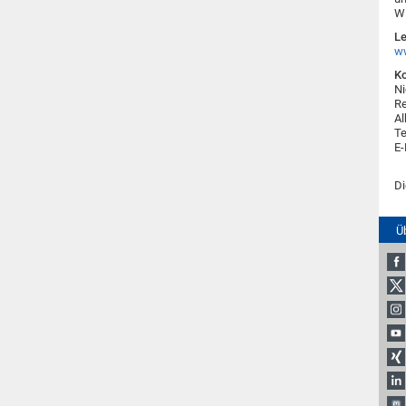
Wi
Le
ww
Ko
Ni
Re
Al
Te
E-
Di
Ü