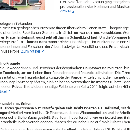
DVD veröffentlicht. Voraus ging eine jahre
professionellen Musikerinnen und Musike
Artikel
ologie in Sekunden
e meisten geologischen Prozesse finden über Jahrmillionen statt – langwierig
d chemische Reaktionen Geste in allmählich umwandeln und verschieben. Wenn 
nen Krater hinterlässt, geschieht all das im Schnelldurchlauf. Um die Vorgänge 
ologe Prof. Dr.
Thomas Kenkmann
solche Einschläge – im Bunker und in ganz kl
rscherinnen und Forschern der Albert-Ludwigs-Universität und des Ernst- Mach-
hlüsselrolle.
Zum Artikel
hte Freunde
ele Bewohnerinnen und Bewohner der ägyptischen Hauptstadt Kairo nutzen ihr
e Facebook, um am Leben ihrer Freundinnen und Freunde teilzuhaben. Die Eth
ssertation, wie Freundschaftskonzepte der Kairoer Mittelschicht die Internetn
rschungskonzept gehört es, sich selbst an Netzwerken im Internet zu beteiligen
tuellen Fokus: Ihre siebenmonatige Feldphase in Kairo 2011 folgte auf den Höh
tikel
handeln mit Birken
s Birken gewonnene Naturstoffe gelten seit Jahrhunderten als Heilmittel, mit d
mgard Merfort
vom Institut für Pharmazeutische Wissenschaften und ihr Arbeits
ssenschaftliche Basis gestellt: Das Team hat erforscht, wie ein Extrakt aus Bir
standteile in den verschiedenen Phasen der Wundheilung auf molekularer Ebe
i'wissen ist das Forschungsmagazin der Albert-Ludwigs-Universität. Es bietet E