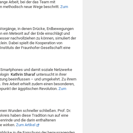
lange Arbeit, bei der das Team mit
rn methodisch neue Wege beschritt.
Zum
e Vorgänge, in denen Drücke, Erdbewegungen
ein Meteorit auf der Erde einschlägt und
besser nachvollziehen zu können, simuliert der
ein. Dabei spielt die Kooperation von
Instituts der Fraunhofer-Gesellschaft eine
e Smartphones und damit soziale Netzwerke
nologin
Kathrin Sharaf
untersucht in ihrer
utzung beeinflussen – und umgekehrt. Zu ihrem
. Ihre Arbeit erhielt zudem einen besonderen,
epunkt der ägyptischen Revolution.
Zum
enen Wunden schneller schließen. Prof. Dr.
kreis haben diese Tradition nun auf eine
kenrinde und die darin enthaltenen
ne wirken.
Zum Artikel
inblicke in die Forschung der herausragenden