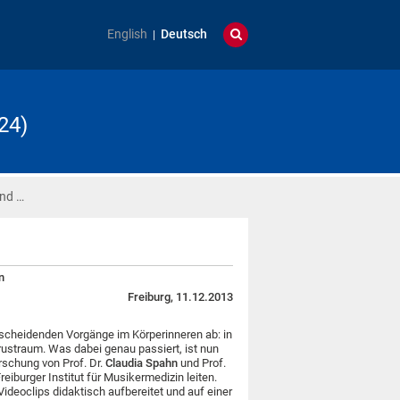
English
Deutsch
24)
und …
n
Freiburg, 11.12.2013
tscheidenden Vorgänge im Körperinneren ab: in
ustraum. Was dabei genau passiert, ist nun
rschung von Prof. Dr.
Claudia Spahn
und Prof.
eiburger Institut für Musikermedizin leiten.
Videoclips didaktisch aufbereitet und auf einer