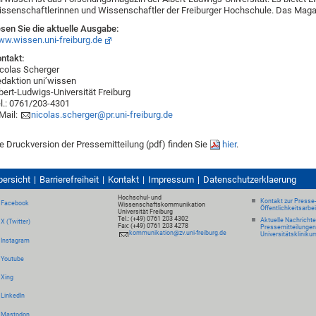
ssenschaftlerinnen und Wissenschaftler der Freiburger Hochschule. Das Magazi
sen Sie die aktuelle Ausgabe:
w.wissen.uni-freiburg.de
ntakt:
colas Scherger
daktion uni’wissen
bert-Ludwigs-Universität Freiburg
l.: 0761/203-4301
Mail:
nicolas.scherger@pr.uni-freiburg.de
e Druckversion der Pressemitteilung (pdf) finden Sie
hier
.
bersicht
Barrierefreiheit
Kontakt
Impressum
Datenschutzerklaerung
Hochschul- und
Kontakt zur Presse
Facebook
Wissenschaftskommunikation
Öffentlichkeitsarbe
Universität Freiburg
Tel.: (+49) 0761 203 4302
Aktuelle Nachricht
X (Twitter)
Fax: (+49) 0761 203 4278
Pressemitteilungen
kommunikation@zv.uni-freiburg.de
Universitätskliniku
Instagram
Youtube
Xing
LinkedIn
Mastodon