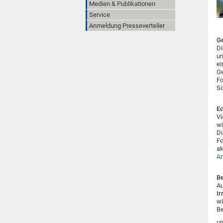
Medien & Publikationen
Service
Anmeldung Presseverteiler
Ge
Di
un
ei
Ge
Fo
Sc
Ec
Vi
wi
Di
Fo
ak
Ar
Be
Au
Ir
wi
Be
un