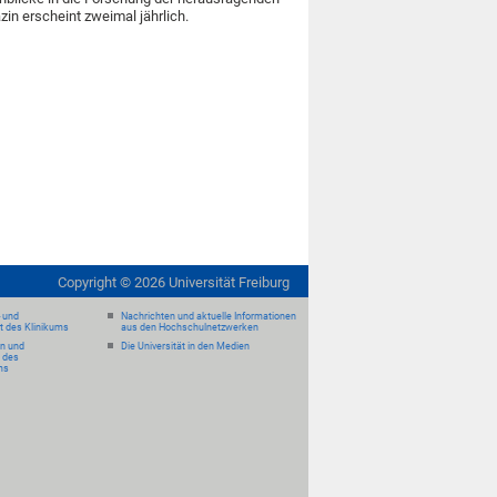
n erscheint zweimal jährlich.
Copyright ©
2026
Universität Freiburg
- und
Nachrichten und aktuelle Informationen
it des Klinikums
aus den Hochschulnetzwerken
en und
Die Universität in den Medien
 des
ms