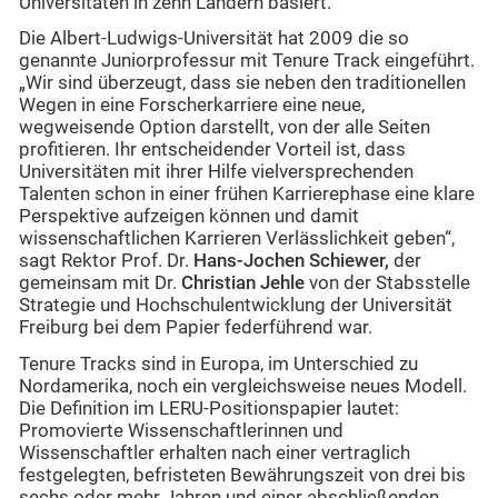
Universitäten in zehn Ländern basiert.
Die Albert-Ludwigs-Universität hat 2009 die so
genannte Juniorprofessur mit Tenure Track eingeführt.
„Wir sind überzeugt, dass sie neben den traditionellen
Wegen in eine Forscherkarriere eine neue,
wegweisende Option darstellt, von der alle Seiten
profitieren. Ihr entscheidender Vorteil ist, dass
Universitäten mit ihrer Hilfe vielversprechenden
Talenten schon in einer frühen Karrierephase eine klare
Perspektive aufzeigen können und damit
wissenschaftlichen Karrieren Verlässlichkeit geben“,
sagt Rektor Prof. Dr.
Hans-Jochen Schiewer,
der
gemeinsam mit Dr.
Christian Jehle
von der Stabsstelle
Strategie und Hochschulentwicklung der Universität
Freiburg bei dem Papier federführend war.
Tenure Tracks sind in Europa, im Unterschied zu
Nordamerika, noch ein vergleichsweise neues Modell.
Die Definition im LERU-Positionspapier lautet:
Promovierte Wissenschaftlerinnen und
Wissenschaftler erhalten nach einer vertraglich
festgelegten, befristeten Bewährungszeit von drei bis
sechs oder mehr Jahren und einer abschließenden