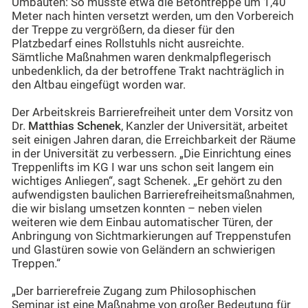
Umbauten: So musste etwa die Betontreppe um 1,40
Meter nach hinten versetzt werden, um den Vorbereich
der Treppe zu vergrößern, da dieser für den
Platzbedarf eines Rollstuhls nicht ausreichte.
Sämtliche Maßnahmen waren denkmalpflegerisch
unbedenklich, da der betroffene Trakt nachträglich in
den Altbau eingefügt worden war.
Der Arbeitskreis Barrierefreiheit unter dem Vorsitz von
Dr.
Matthias Schenek
, Kanzler der Universität, arbeitet
seit einigen Jahren daran, die Erreichbarkeit der Räume
in der Universität zu verbessern. „Die Einrichtung eines
Treppenlifts im KG I war uns schon seit langem ein
wichtiges Anliegen“, sagt Schenek. „Er gehört zu den
aufwendigsten baulichen Barrierefreiheitsmaßnahmen,
die wir bislang umsetzen konnten – neben vielen
weiteren wie dem Einbau automatischer Türen, der
Anbringung von Sichtmarkierungen auf Treppenstufen
und Glastüren sowie von Geländern an schwierigen
Treppen.“
„Der barrierefreie Zugang zum Philosophischen
Seminar ist eine Maßnahme von großer Bedeutung für