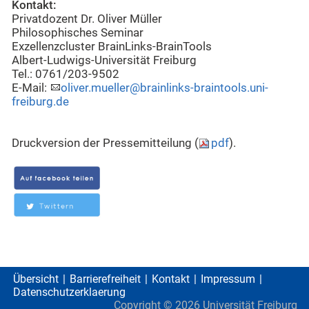
Kontakt:
Privatdozent Dr. Oliver Müller
Philosophisches Seminar
Exzellenzcluster BrainLinks-BrainTools
Albert-Ludwigs-Universität Freiburg
Tel.: 0761/203-9502
E-Mail:
oliver.mueller@brainlinks-braintools.uni-
freiburg.de
Druckversion der Pressemitteilung (
pdf
).
Übersicht
Barrierefreiheit
Kontakt
Impressum
Datenschutzerklaerung
Copyright ©
2026
Universität Freiburg