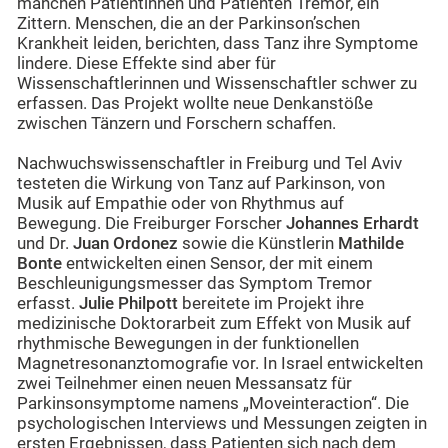
manchen Patientinnen und Patienten Tremor, ein
Zittern. Menschen, die an der Parkinson’schen
Krankheit leiden, berichten, dass Tanz ihre Symptome
lindere. Diese Effekte sind aber für
Wissenschaftlerinnen und Wissenschaftler schwer zu
erfassen. Das Projekt wollte neue Denkanstöße
zwischen Tänzern und Forschern schaffen.
Nachwuchswissenschaftler in Freiburg und Tel Aviv
testeten die Wirkung von Tanz auf Parkinson, von
Musik auf Empathie oder von Rhythmus auf
Bewegung. Die Freiburger Forscher
Johannes Erhardt
und Dr.
Juan Ordonez
sowie die Künstlerin
Mathilde
Bonte
entwickelten einen Sensor, der mit einem
Beschleunigungsmesser das Symptom Tremor
erfasst.
Julie Philpott
bereitete im Projekt ihre
medizinische Doktorarbeit zum Effekt von Musik auf
rhythmische Bewegungen in der funktionellen
Magnetresonanztomografie vor. In Israel entwickelten
zwei Teilnehmer einen neuen Messansatz für
Parkinsonsymptome namens „Moveinteraction“. Die
psychologischen Interviews und Messungen zeigten in
ersten Ergebnissen, dass Patienten sich nach dem