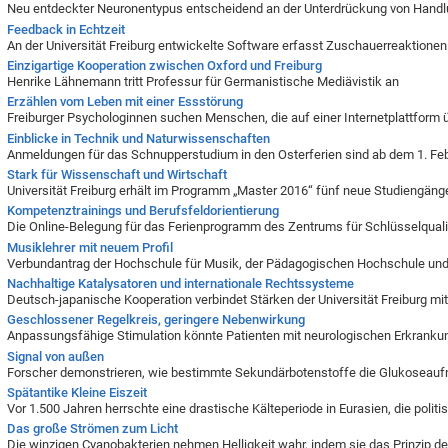
Neu entdeckter Neuronentypus entscheidend an der Unterdrückung von Handlu
Feedback in Echtzeit
An der Universität Freiburg entwickelte Software erfasst Zuschauerreaktione
Einzigartige Kooperation zwischen Oxford und Freiburg
Henrike Lähnemann tritt Professur für Germanistische Mediävistik an
Erzählen vom Leben mit einer Essstörung
Freiburger Psychologinnen suchen Menschen, die auf einer Internetplattform ü
Einblicke in Technik und Naturwissenschaften
Anmeldungen für das Schnupperstudium in den Osterferien sind ab dem 1. Fe
Stark für Wissenschaft und Wirtschaft
Universität Freiburg erhält im Programm „Master 2016“ fünf neue Studiengänge
Kompetenztrainings und Berufsfeldorientierung
Die Online-Belegung für das Ferienprogramm des Zentrums für Schlüsselqualif
Musiklehrer mit neuem Profil
Verbundantrag der Hochschule für Musik, der Pädagogischen Hochschule und de
Nachhaltige Katalysatoren und internationale Rechtssysteme
Deutsch-japanische Kooperation verbindet Stärken der Universität Freiburg mi
Geschlossener Regelkreis, geringere Nebenwirkung
Anpassungsfähige Stimulation könnte Patienten mit neurologischen Erkrankun
Signal von außen
Forscher demonstrieren, wie bestimmte Sekundärbotenstoffe die Glukoseauf
Spätantike Kleine Eiszeit
Vor 1.500 Jahren herrschte eine drastische Kälteperiode in Eurasien, die pol
Das große Strömen zum Licht
Die winzigen Cyanobakterien nehmen Helligkeit wahr, indem sie das Prinzip d