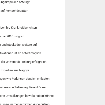
ngsimpulsen beteiligt
n auf Fernsehdebatten
ber ihre Krankheit berichten
bruar 2016 möglich
 und stockt drei weitere auf
ikationen ist ab sofort möglich
r Universität Freiburg erfolgreich
t Expertise aus Nagoya
gen wie Parkinson deutlich entlasten
nahme von Zellen regulieren können
itische Umwälzungen bewirkt haben könnte
er Linse im menschlichen Auge nutzen