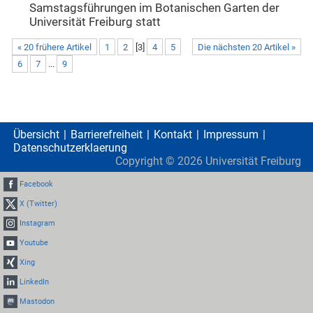
Samstagsführungen im Botanischen Garten der
Universität Freiburg statt
« 20 frühere Artikel
1
2
[
3
]
4
5
Die nächsten 20 Artikel »
6
7
...
9
Übersicht
Barrierefreiheit
Kontakt
Impressum
Datenschutzerklaerung
Copyright ©
2026
Universität Freiburg
Facebook
X (Twitter)
Instagram
Youtube
Xing
LinkedIn
Mastodon