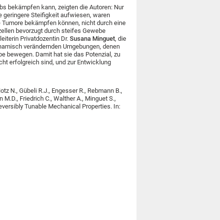
bs bekämpfen kann, zeigten die Autoren: Nur
e geringere Steifigkeit aufwiesen, waren
ie Tumore bekämpfen können, nicht durch eine
rzellen bevorzugt durch steifes Gewebe
iterin Privatdozentin Dr.
Susana Minguet
, die
ich dynamisch verändernden Umgebungen, denen
bewegen. Damit hat sie das Potenzial, zu
t erfolgreich sind, und zur Entwicklung
tz N., Gübeli R.J., Engesser R., Rebmann B.,
M.D., Friedrich C., Walther A., Minguet S.,
versibly Tunable Mechanical Properties. In: