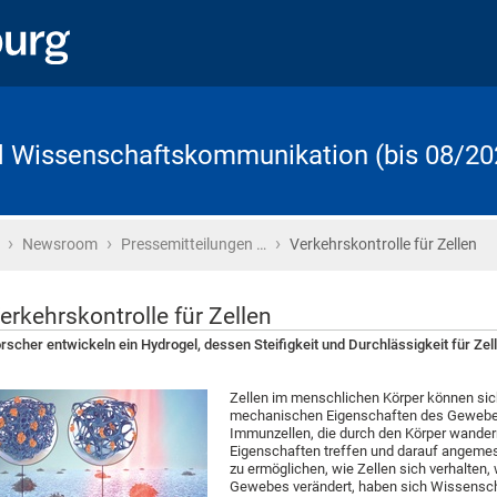
d Wissenschaftskommunikation (bis 08/20
›
›
›
Startseite
Newsroom
Pressemitteilungen …
Verkehrskontrolle für Zellen
erkehrskontrolle für Zellen
rscher entwickeln ein Hydrogel, dessen Steifigkeit und Durchlässigkeit für Zelle
Zellen im menschlichen Körper können sich
mechanischen Eigenschaften des Gewebes, 
Immunzellen, die durch den Körper wander
Eigenschaften treffen und darauf angem
zu ermöglichen, wie Zellen sich verhalten
Gewebes verändert, haben sich Wissensch