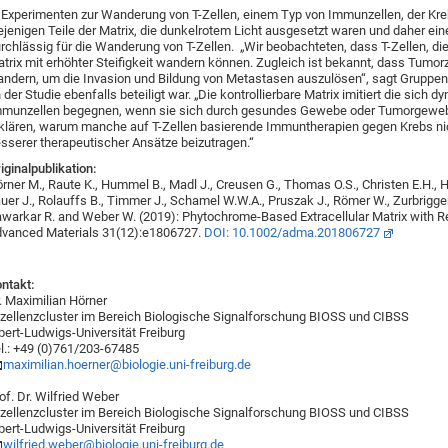
 Experimenten zur Wanderung von T-Zellen, einem Typ von Immunzellen, der Kre
ejenigen Teile der Matrix, die dunkelrotem Licht ausgesetzt waren und daher ein
rchlässig für die Wanderung von T-Zellen. „Wir beobachteten, dass T-Zellen, d
trix mit erhöhter Steifigkeit wandern können. Zugleich ist bekannt, dass Tumo
ndern, um die Invasion und Bildung von Metastasen auszulösen“, sagt Gruppenle
 der Studie ebenfalls beteiligt war. „Die kontrollierbare Matrix imitiert die s
munzellen begegnen, wenn sie sich durch gesundes Gewebe oder Tumorgewebe 
klären, warum manche auf T-Zellen basierende Immuntherapien gegen Krebs nich
sserer therapeutischer Ansätze beizutragen.“
iginalpublikation:
rner M., Raute K., Hummel B., Madl J., Creusen G., Thomas O.S., Christen E.H., Ho
uer J., Rolauffs B., Timmer J., Schamel W.W.A., Pruszak J., Römer W., Zurbriggen 
warkar R. and Weber W. (2019): Phytochrome-Based Extracellular Matrix with Re
vanced Materials 31(12):e1806727.
DOI: 10.1002/adma.201806727
ntakt:
. Maximilian Hörner
zellenzcluster im Bereich Biologische Signalforschung BIOSS und CIBSS
bert-Ludwigs-Universität Freiburg
l.: +49 (0)761/203-67485
maximilian.hoerner@biologie.uni-freiburg.de
of. Dr. Wilfried Weber
zellenzcluster im Bereich Biologische Signalforschung BIOSS und CIBSS
bert-Ludwigs-Universität Freiburg
wilfried.weber@biologie.uni-freiburg.de