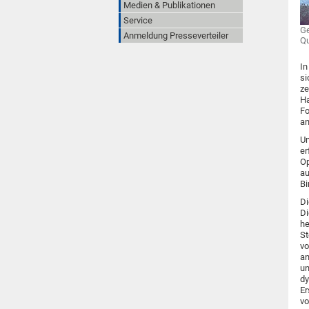
Medien & Publikationen
Service
Ge
Anmeldung Presseverteiler
Qu
In
si
ze
Ha
Fo
an
Um
er
Op
au
Bi
Di
Di
he
St
vo
an
un
dy
Er
vo