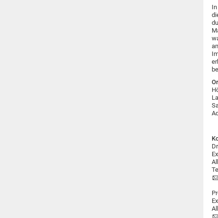
In
di
du
Ma
wa
an
Im
er
be
Or
Hö
La
Sa
Ad
Ko
Dr
Ex
Al
Te
Pr
Ex
Al