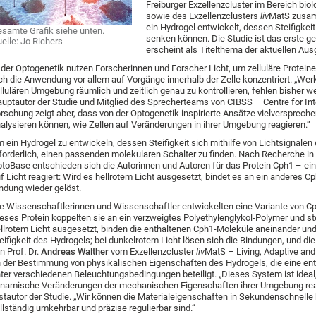
Freiburger Exzellenzcluster im Bereich bi
sowie des Exzellenzclusters
liv
MatS zusam
ein Hydrogel entwickelt, dessen Steifigkeit
samte Grafik siehe unten.
senken können. Die Studie ist das erste 
elle: Jo Richers
erscheint als Titelthema der aktuellen Au
 der Optogenetik nutzen Forscherinnen und Forscher Licht, um zelluläre Proteine
ch die Anwendung vor allem auf Vorgänge innerhalb der Zelle konzentriert. „Wer
llulären Umgebung räumlich und zeitlich genau zu kontrollieren, fehlen bisher we
uptautor der Studie und Mitglied des Sprecherteams von CIBSS – Centre for Integ
rschung zeigt aber, dass von der Optogenetik inspirierte Ansätze vielversprech
alysieren können, wie Zellen auf Veränderungen in ihrer Umgebung reagieren.“
 ein Hydrogel zu entwickeln, dessen Steifigkeit sich mithilfe von Lichtsignale
forderlich, einen passenden molekularen Schalter zu finden. Nach Recherche in
toBase entschieden sich die Autorinnen und Autoren für das Protein Cph1 – ei
f Licht reagiert: Wird es hellrotem Licht ausgesetzt, bindet es an ein anderes C
ndung wieder gelöst.
e Wissenschaftlerinnen und Wissenschaftler entwickelten eine Variante von Cp
eses Protein koppelten sie an ein verzweigtes Polyethylenglykol-Polymer und ste
llrotem Licht ausgesetzt, binden die enthaltenen Cph1-Moleküle aneinander un
eifigkeit des Hydrogels; bei dunkelrotem Licht lösen sich die Bindungen, und die 
n Prof. Dr.
Andreas Walther
vom Exzellenzcluster
liv
MatS – Living, Adaptive an
 der Bestimmung von physikalischen Eigenschaften des Hydrogels, die eine ents
ter verschiedenen Beleuchtungsbedingungen beteiligt. „Dieses System ist ideal,
namische Veränderungen der mechanischen Eigenschaften ihrer Umgebung reagi
stautor der Studie. „Wir können die Materialeigenschaften in Sekundenschnelle
llständig umkehrbar und präzise regulierbar sind.“