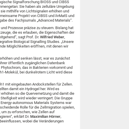
ologische Signalforschung BIOSS und CIBSS
mengetan: Sie haben als zelluläre Umgebung
 sie mithilfe von Lichtsignalen erhöhen und
gemeinsame Projekt von CIBSS und
liv
MatS und
sgabe des Fachjournals „Advanced Materials“.
 und Prozesse präzise zu steuern. Bislang hat
kzeuge, die es erlauben, die Eigenschaften der
itgehend“, sagt Prof. Dr.
Wilfried Weber
,
rative Biological Signalling Studies. „Unsere
ende Möglichkeiten eröffnen, mit denen wir
n erhöhen und senken lässt, war es zunächst
 ihrer öffentlich zugänglichen Datenbank
n Phytochrom, das in Bakterien vorkommt und
ph1-Molekül, bei dunkelrotem Licht wird diese
h1 mit eingebauten Andockstellen für Zellen.
llten damit ein Hydrogel her. Wird es
d erhöhen so die Quervernetzung und damit die
Steifigkeit wird wieder verringert. Die Gruppe
d Energy-autonomous Materials Systems war
cheidende Rolle für die Zellmigration spielen,
 um zu erforschen, wie Zellen auf
eren“, erklärt Dr.
Maximilian Hörner
,
 beeinflussen, wobei die Veränderungen