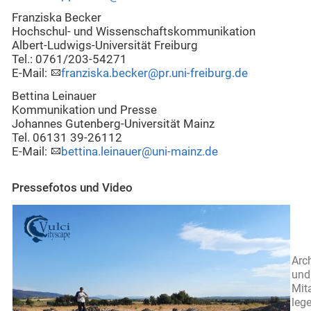
Franziska Becker
Hochschul- und Wissenschaftskommunikation
Albert-Ludwigs-Universität Freiburg
Tel.: 0761/203-54271
E-Mail:
franziska.becker@pr.uni-freiburg.de
Bettina Leinauer
Kommunikation und Presse
Johannes Gutenberg-Universität Mainz
Tel. 06131 39-26112
E-Mail:
bettina.leinauer@uni-mainz.de
Pressefotos und Video
Arc
und
Mit
leg