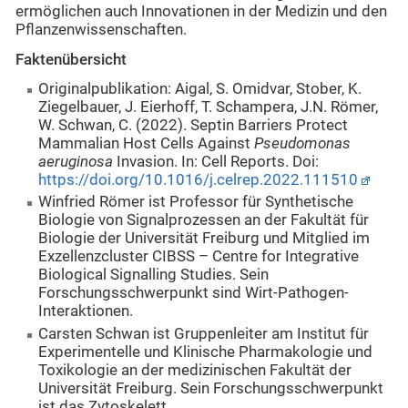
ermöglichen auch Innovationen in der Medizin und den
Pflanzenwissenschaften.
Faktenübersicht
Originalpublikation: Aigal, S. Omidvar, Stober, K.
Ziegelbauer, J. Eierhoff, T. Schampera, J.N. Römer,
W. Schwan, C. (2022). Septin Barriers Protect
Mammalian Host Cells Against
Pseudomonas
aeruginosa
Invasion. In: Cell Reports. Doi:
https://doi.org/10.1016/j.celrep.2022.111510
Winfried Römer ist Professor für Synthetische
Biologie von Signalprozessen an der Fakultät für
Biologie der Universität Freiburg und Mitglied im
Exzellenzcluster CIBSS – Centre for Integrative
Biological Signalling Studies. Sein
Forschungsschwerpunkt sind Wirt-Pathogen-
Interaktionen.
Carsten Schwan ist Gruppenleiter am Institut für
Experimentelle und Klinische Pharmakologie und
Toxikologie an der medizinischen Fakultät der
Universität Freiburg. Sein Forschungsschwerpunkt
ist das Zytoskelett.