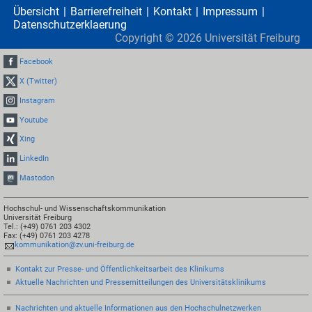
Übersicht
Barrierefreiheit
Kontakt
Impressum
Datenschutzerklaerung
Copyright ©
2026
Universität Freiburg
Facebook
X (Twitter)
Instagram
Youtube
Xing
LinkedIn
Mastodon
Hochschul- und Wissenschaftskommunikation
Universität Freiburg
Tel.: (+49) 0761 203 4302
Fax: (+49) 0761 203 4278
kommunikation@zv.uni-freiburg.de
Kontakt zur Presse- und Öffentlichkeitsarbeit des Klinikums
Aktuelle Nachrichten und Pressemitteilungen des Universitätsklinikums
Nachrichten und aktuelle Informationen aus den Hochschulnetzwerken