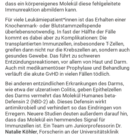
dass ein körpereigenes Molekül diese fehlgeleitete
Immunreaktion abmildern kann.
Für viele Leukämiepatient*innen ist das Erhalten einer
Knochenmark- oder Blutstammzellspende
überlebensnotwendig. In fast der Hälfte der Fälle
kommt es dabei aber zu Komplikationen: Die
transplantierten Immunzellen, insbesondere T-Zellen,
greifen dann nicht nur die Krebszellen an, sondern auch
gesundes Gewebe. Das führt zu schweren
Entzündungsreaktionen, vor allem von Haut und Darm.
Auch mit medikamentöser Prophylaxe und Behandlung
verläuft die akute GvHD in vielen Fällen tödlich.
Bei anderen entzündlichen Erkrankungen des Darms,
wie etwa der ulzerativen Colitis, geben Epithelzellen
des Darms vermehrt das Molekül Humanes beta-
Defensin 2 (hBD-2) ab. Dieses Defensin wirkt
antimikrobiell und verhindert so das Eindringen von
Erregern. Neuere Studien deuten außerdem darauf hin,
dass das Molekül ein hemmendes Signal für
Immunzellen ist. Ein Team um Juniorprofessorin Dr.
Natalie Köhler
, Forscherin an der Universitätsklinik