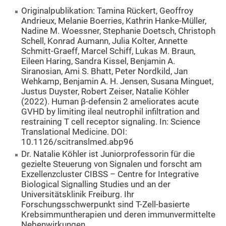
Originalpublikation: Tamina Rückert, Geoffroy
Andrieux, Melanie Boerries, Kathrin Hanke-Müller,
Nadine M. Woessner, Stephanie Doetsch, Christoph
Schell, Konrad Aumann, Julia Kolter, Annette
Schmitt-Graeff, Marcel Schiff, Lukas M. Braun,
Eileen Haring, Sandra Kissel, Benjamin A.
Siranosian, Ami S. Bhatt, Peter Nordkild, Jan
Wehkamp, Benjamin A. H. Jensen, Susana Minguet,
Justus Duyster, Robert Zeiser, Natalie Köhler
(2022). Human β-defensin 2 ameliorates acute
GVHD by limiting ileal neutrophil infiltration and
restraining T cell receptor signaling. In: Science
Translational Medicine. DOI:
10.1126/scitranslmed.abp96
Dr. Natalie Köhler ist Juniorprofessorin für die
gezielte Steuerung von Signalen und forscht am
Exzellenzcluster CIBSS – Centre for Integrative
Biological Signalling Studies und an der
Universitätsklinik Freiburg. Ihr
Forschungsschwerpunkt sind T-Zell-basierte
Krebsimmuntherapien und deren immunvermittelte
Nebenwirkungen.