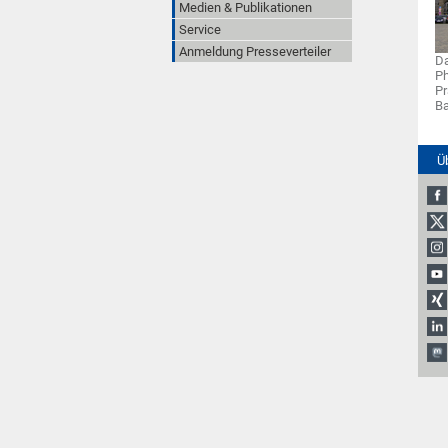
Medien & Publikationen
Service
Anmeldung Presseverteiler
Da
Ph
Pr
B
Ü