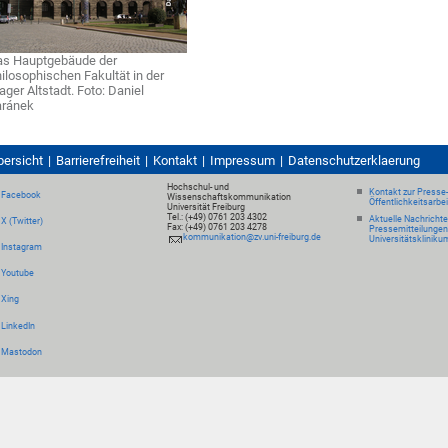
s Hauptgebäude der
ilosophischen Fakultät in der
ager Altstadt. Foto: Daniel
aránek
bersicht
Barrierefreiheit
Kontakt
Impressum
Datenschutzerklaerung
Hochschul- und
Kontakt zur Presse
Facebook
Wissenschaftskommunikation
Öffentlichkeitsarbe
Universität Freiburg
Tel.: (+49) 0761 203 4302
Aktuelle Nachricht
X (Twitter)
Fax: (+49) 0761 203 4278
Pressemitteilungen
kommunikation@zv.uni-freiburg.de
Universitätskliniku
Instagram
Youtube
Xing
LinkedIn
Mastodon