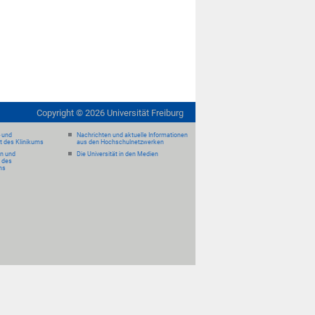
Copyright ©
2026
Universität Freiburg
- und
Nachrichten und aktuelle Informationen
it des Klinikums
aus den Hochschulnetzwerken
en und
Die Universität in den Medien
 des
ms