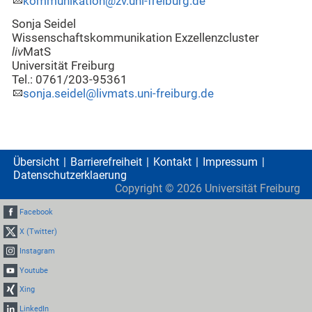
kommunikation@zv.uni-freiburg.de
Sonja Seidel
Wissenschaftskommunikation Exzellenzcluster
liv
MatS
Universität Freiburg
Tel.: 0761/203-95361
sonja.seidel@livmats.uni-freiburg.de
Übersicht
Barrierefreiheit
Kontakt
Impressum
Datenschutzerklaerung
Copyright ©
2026
Universität Freiburg
Facebook
X (Twitter)
Instagram
Youtube
Xing
LinkedIn