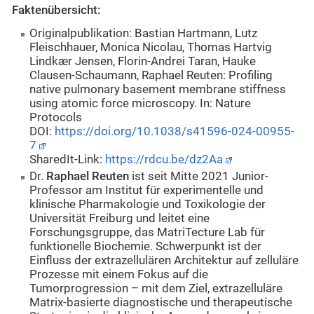
Faktenübersicht:
Originalpublikation: Bastian Hartmann, Lutz
Fleischhauer, Monica Nicolau, Thomas Hartvig
Lindkær Jensen, Florin-Andrei Taran, Hauke
Clausen-Schaumann, Raphael Reuten: Profiling
native pulmonary basement membrane stiffness
using atomic force microscopy. In: Nature
Protocols
DOI:
https://doi.org/10.1038/s41596-024-00955-
7
SharedIt-Link:
https://rdcu.be/dz2Aa
Dr.
Raphael Reuten
ist seit Mitte 2021 Junior-
Professor am Institut für experimentelle und
klinische Pharmakologie und Toxikologie der
Universität Freiburg und leitet eine
Forschungsgruppe, das MatriTecture Lab für
funktionelle Biochemie. Schwerpunkt ist der
Einfluss der extrazellulären Architektur auf zelluläre
Prozesse mit einem Fokus auf die
Tumorprogression – mit dem Ziel, extrazelluläre
Matrix-basierte diagnostische und therapeutische