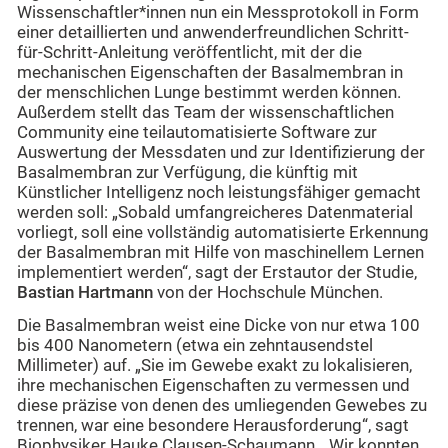
Wissenschaftler*innen nun ein Messprotokoll in Form
einer detaillierten und anwenderfreundlichen Schritt-
für-Schritt-Anleitung veröffentlicht, mit der die
mechanischen Eigenschaften der Basalmembran in
der menschlichen Lunge bestimmt werden können.
Außerdem stellt das Team der wissenschaftlichen
Community eine teilautomatisierte Software zur
Auswertung der Messdaten und zur Identifizierung der
Basalmembran zur Verfügung, die künftig mit
Künstlicher Intelligenz noch leistungsfähiger gemacht
werden soll: „Sobald umfangreicheres Datenmaterial
vorliegt, soll eine vollständig automatisierte Erkennung
der Basalmembran mit Hilfe von maschinellem Lernen
implementiert werden“, sagt der Erstautor der Studie,
Bastian Hartmann
von der Hochschule München.
Die Basalmembran weist eine Dicke von nur etwa 100
bis 400 Nanometern (etwa ein zehntausendstel
Millimeter) auf. „Sie im Gewebe exakt zu lokalisieren,
ihre mechanischen Eigenschaften zu vermessen und
diese präzise von denen des umliegenden Gewebes zu
trennen, war eine besondere Herausforderung“, sagt
Biophysiker Hauke Clausen-Schaumann. „Wir konnten