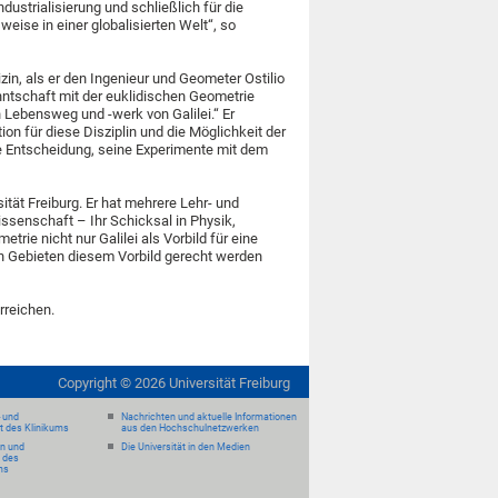
dustrialisierung und schließlich für die
eise in einer globalisierten Welt“, so
zin, als er den Ingenieur und Geometer Ostilio
nntschaft mit der euklidischen Geometrie
 Lebensweg und -werk von Galilei.“ Er
on für diese Disziplin und die Möglichkeit der
e Entscheidung, seine Experimente mit dem
ität Freiburg. Er hat mehrere Lehr- und
ssenschaft – Ihr Schicksal in Physik,
rie nicht nur Galilei als Vorbild für eine
n Gebieten diesem Vorbild gerecht werden
rreichen.
Copyright ©
2026
Universität Freiburg
- und
Nachrichten und aktuelle Informationen
it des Klinikums
aus den Hochschulnetzwerken
en und
Die Universität in den Medien
 des
ms