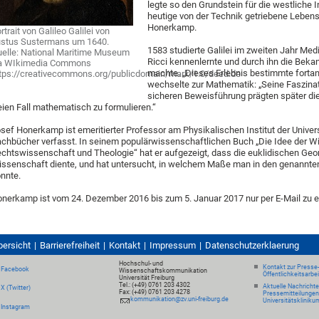
legte so den Grundstein für die westliche In
heutige von der Technik getriebene Lebensw
Honerkamp.
rtrait von Galileo Galilei von
stus Sustermans um 1640.
1583 studierte Galilei im zweiten Jahr Medi
elle: National Maritime Museum
Ricci kennenlernte und durch ihn die Beka
ia WIkimedia Commons
machte. „Dieses Erlebnis bestimmte fortan
tps://creativecommons.org/publicdomain/mark/1.0/deed.de
wechselte zur Mathematik: „Seine Faszinati
sicheren Beweisführung prägten später di
eien Fall mathematisch zu formulieren.“
sef Honerkamp ist emeritierter Professor am Physikalischen Institut der Univers
chbücher verfasst. In seinem populärwissenschaftlichen Buch „Die Idee der Wi
chtswissenschaft und Theologie“ hat er aufgezeigt, dass die euklidischen Geomet
ssenschaft diente, und hat untersucht, in welchem Maße man in den genannte
nnte.
nerkamp ist vom 24. Dezember 2016 bis zum 5. Januar 2017 nur per E-Mail zu e
bersicht
Barrierefreiheit
Kontakt
Impressum
Datenschutzerklaerung
Hochschul- und
Kontakt zur Presse
Facebook
Wissenschaftskommunikation
Öffentlichkeitsarbe
Universität Freiburg
Tel.: (+49) 0761 203 4302
Aktuelle Nachricht
X (Twitter)
Fax: (+49) 0761 203 4278
Pressemitteilungen
kommunikation@zv.uni-freiburg.de
Universitätskliniku
Instagram