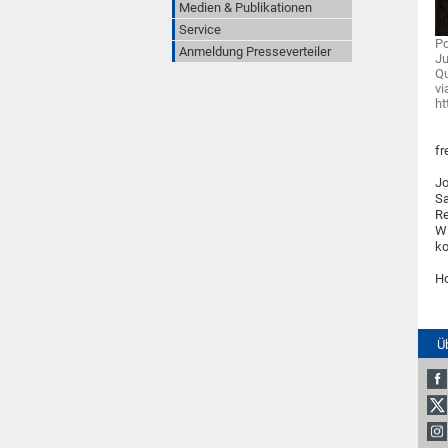
Medien & Publikationen
Service
Po
Anmeldung Presseverteiler
Ju
Qu
v
ht
fr
Jo
Sa
Re
Wi
ko
Ho
Ü