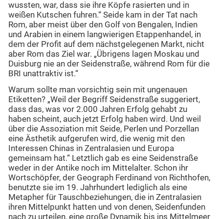
wussten, war, dass sie ihre Köpfe rasierten und in
weißen Kutschen fuhren.“ Seide kam in der Tat nach
Rom, aber meist über den Golf von Bengalen, Indien
und Arabien in einem langwierigen Etappenhandel, in
dem der Profit auf dem nächstgelegenen Markt, nicht
aber Rom das Ziel war. „Übrigens lagen Moskau und
Duisburg nie an der Seidenstraße, während Rom für die
BRI unattraktiv ist.“
Warum sollte man vorsichtig sein mit ungenauen
Etiketten? „Weil der Begriff Seidenstraße suggeriert,
dass das, was vor 2.000 Jahren Erfolg gehabt zu
haben scheint, auch jetzt Erfolg haben wird. Und weil
über die Assoziation mit Seide, Perlen und Porzellan
eine Ästhetik aufgerufen wird, die wenig mit den
Interessen Chinas in Zentralasien und Europa
gemeinsam hat.“ Letztlich gab es eine Seidenstraße
weder in der Antike noch im Mittelalter. Schon ihr
Wortschöpfer, der Geograph Ferdinand von Richthofen,
benutzte sie im 19. Jahrhundert lediglich als eine
Metapher für Tauschbeziehungen, die in Zentralasien
ihren Mittelpunkt hatten und von denen, Seidenfunden
nach zu urteilen, eine große Dynamik bis ins Mittelmeer