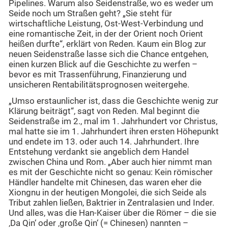
Pipelines. Warum also Seidenstraße, wo es weder um
Seide noch um Straßen geht? „Sie steht für
wirtschaftliche Leistung, Ost-West-Verbindung und
eine romantische Zeit, in der der Orient noch Orient
heißen durfte“, erklärt von Reden. Kaum ein Blog zur
neuen Seidenstraße lasse sich die Chance entgehen,
einen kurzen Blick auf die Geschichte zu werfen –
bevor es mit Trassenführung, Finanzierung und
unsicheren Rentabilitätsprognosen weitergehe.
„Umso erstaunlicher ist, dass die Geschichte wenig zur
Klärung beiträgt“, sagt von Reden. Mal beginnt die
Seidenstraße im 2., mal im 1. Jahrhundert vor Christus,
mal hatte sie im 1. Jahrhundert ihren ersten Höhepunkt
und endete im 13. oder auch 14. Jahrhundert. Ihre
Entstehung verdankt sie angeblich dem Handel
zwischen China und Rom. „Aber auch hier nimmt man
es mit der Geschichte nicht so genau: Kein römischer
Händler handelte mit Chinesen, das waren eher die
Xiongnu in der heutigen Mongolei, die sich Seide als
Tribut zahlen ließen, Baktrier in Zentralasien und Inder.
Und alles, was die Han-Kaiser über die Römer – die sie
‚Da Qin‘ oder ‚große Qin‘ (= Chinesen) nannten –