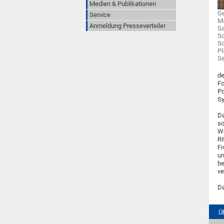
Medien & Publikationen
Ge
Service
Ma
Anmeldung Presseverteiler
Sa
Sc
Sc
Pl
S
de
Fo
Po
Sy
Da
so
We
Ri
Fr
un
be
ve
Da
Ü