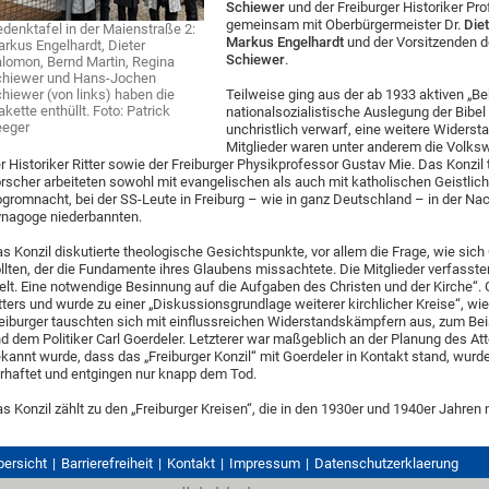
Schiewer
und der Freiburger Historiker Prof
gemeinsam mit Oberbürgermeister Dr.
Die
denktafel in der Maienstraße 2:
Markus Engelhardt
und der Vorsitzenden d
rkus Engelhardt, Dieter
Schiewer
.
lomon, Bernd Martin, Regina
hiewer und Hans-Jochen
hiewer (von links) haben die
Teilweise ging aus der ab 1933 aktiven „Be
akette enthüllt. Foto: Patrick
nationalsozialistische Auslegung der Bibel
eeger
unchristlich verwarf, eine weitere Widersta
Mitglieder waren unter anderem die Volksw
r Historiker Ritter sowie der Freiburger Physikprofessor Gustav Mie. Das Konzil
rscher arbeiteten sowohl mit evangelischen als auch mit katholischen Geistli
gromnacht, bei der SS-Leute in Freiburg – wie in ganz Deutschland – in der Na
nagoge niederbannten.
s Konzil diskutierte theologische Gesichtspunkte, vor allem die Frage, wie sic
llten, der die Fundamente ihres Glaubens missachtete. Die Mitglieder verfasste
lt. Eine notwendige Besinnung auf die Aufgaben des Christen und der Kirche“. 
tters und wurde zu einer „Diskussionsgrundlage weiterer kirchlicher Kreise“, wie 
eiburger tauschten sich mit einflussreichen Widerstandskämpfern aus, zum Bei
d dem Politiker Carl Goerdeler. Letzterer war maßgeblich an der Planung des At
kannt wurde, dass das „Freiburger Konzil“ mit Goerdeler in Kontakt stand, wurd
rhaftet und entgingen nur knapp dem Tod.
s Konzil zählt zu den „Freiburger Kreisen“, die in den 1930er und 1940er Jahr
bersicht
Barrierefreiheit
Kontakt
Impressum
Datenschutzerklaerung