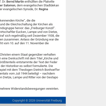
. Dr.
Bernd Martin
enthüllten die Plakette
ter Salomon
, dem evangelischen Stadtdekan
er evangelischen Synode, Dr.
Regina
kennenden Kirche“, die die
 und die Gleichschaltung der Kirchen als
ndsgruppe hervor: das „Freiburger Konzil“.
irtschaftler Eucken, Lampe und von Dietze,
 traf sich regelmäßig seit Dezember 1938, die
chen zusammen. Anlass der Gründung war die
cht vom 10. auf den 11. November die
h Christen einem Staat gegenüber verhalten
n eine Denkschrift mit dem Titel „Kirche und
Größtenteils entstammte der Text der Feder
der Historiker es selbst formulierte. Die
spiel mit dem Theologen Dietrich Bonhoeffer
tentats vom Juli 1944 beteiligt – nachdem
en Dietze, Lampe und Ritter von der Gestapo
en mehrere Widerstandsbewegungen vereinten.
Copyright ©
2026
Universität Freiburg