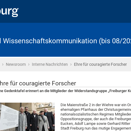
d Wissenschaftskommunikation (bis 08/20
›
›
›
Startseite
Newsroom
Interne Nachrichten
Ehre für couragierte Forscher
hre für couragierte Forscher
ne Gedenktafel erinnert an die Mitglieder der Widerstandsgruppe „Freiburger K
Die Maienstraße 2 in der Wiehre war ein 
ehemaligen Pfarrhaus der Christusgemeind
nationalsozialistischen Regimes Mitgliede
Oppositionsgruppe, der auch die Freiburge
Eucken, Adolf Lampe sowie Gerhard Ritter 
Stadt Freiburg nun das mutige Engagement d