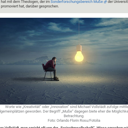
hat mit dem Theologen, der im
Sonderforschungsbereich Muße
der Universit
promoviert hat, darüber gesprochen.
Worte wie „Kreativität“ oder „Innovation“ sind Michael Vollstädt zufolge mittl
lgemeinplätzen geworden. Der Begriff „Muße“ dagegen biete eher die Möglichkei
Betrachtung.
Foto: Orlando Florin Rosu/Fotolia
rr Vollstädt, man spricht oft von der „Freizeitgesellschaft“. Wieso sprechen wi