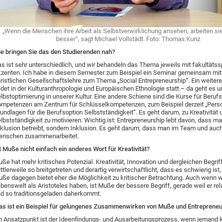
„Wenn die Menschen ihre Arbeit als Selbstverwirklichung ansehen, arbeiten si
besser“, sagt Michael Vollstädt. Foto: Thomas Kunz
e bringen Sie das den Studierenden nah?
s ist sehr unterschiedlich, und wir behandeln das Thema jeweils mit fakultätss
zenten. Ich habe in diesem Semester zum Beispiel ein Seminar gemeinsam mit
ristlichen Gesellschaftslehre zum Thema „Social Entrepreneurship“. Ein weiter
ndet in der Kulturanthropologie und Europäischen Ethnologie statt – da geht es 
lbstoptimierung in unserer Kultur. Eine andere Schiene sind die Kurse für Berufs
mpetenzen am Zentrum für Schlüsselkompetenzen, zum Beispiel derzeit „Pers
undlagen für die Berufsoption Selbstständigkeit“. Es geht darum, zu Kreativität 
lbstständigkeit zu motivieren. Wichtig ist: Entrepreneurship lebt davon, dass m
klusion betreibt, sondern Inklusion. Es geht darum, dass man im Team und auch
enschen zusammenarbeitet.
t Muße nicht einfach ein anderes Wort für Kreativität?
ße hat mehr kritisches Potenzial. Kreativität, Innovation und dergleichen Begrif
ttlerweile so breitgetreten und derartig verwirtschaftlicht, dass es schwierig ist,
ße dagegen bietet eher die Möglichkeit zu kritischer Betrachtung. Auch wenn w
benswelt als Aristoteles haben, ist Muße der bessere Begriff, gerade weil er relat
d so traditionsgeladen daherkommt.
s ist ein Beispiel für gelungenes Zusammenwirken von Muße und Entrepreneu
n Ansatzpunkt ist der Ideenfindungs- und Ausarbeitungsprozess, wenn jemand