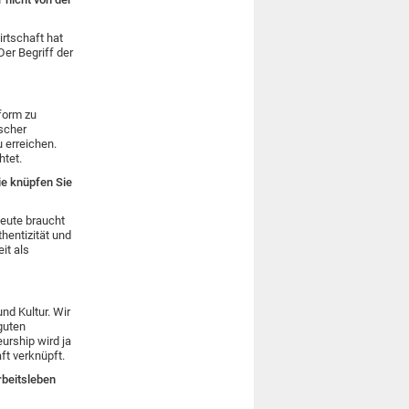
rtschaft hat
er Begriff der
sform zu
ischer
u erreichen.
chtet.
ie knüpfen Sie
eute braucht
entizität und
it als
nd Kultur. Wir
guten
urship wird ja
aft verknüpft.
rbeitsleben