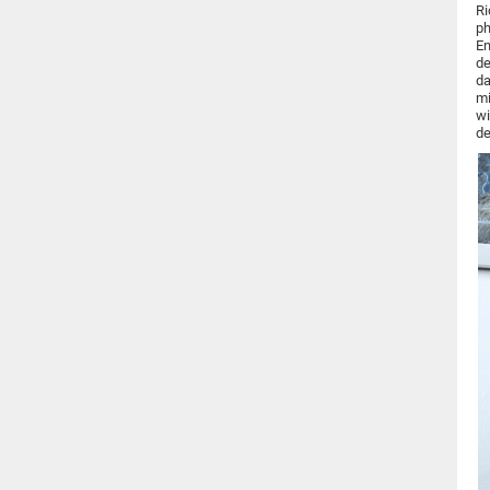
Ri
ph
En
de
da
mi
wi
de