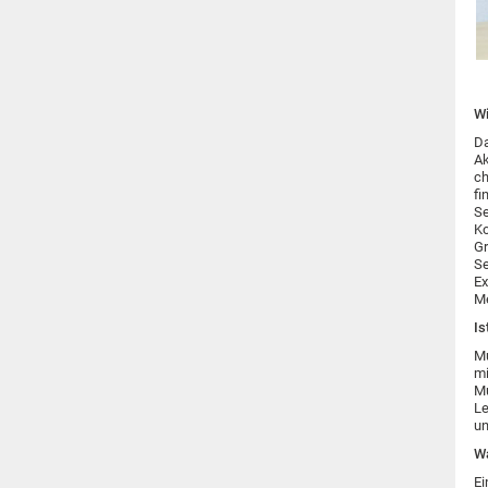
Wi
Da
Ak
ch
fi
Se
Ko
Gr
Se
Ex
M
Is
Mu
mi
Mu
Le
un
Wa
Ei