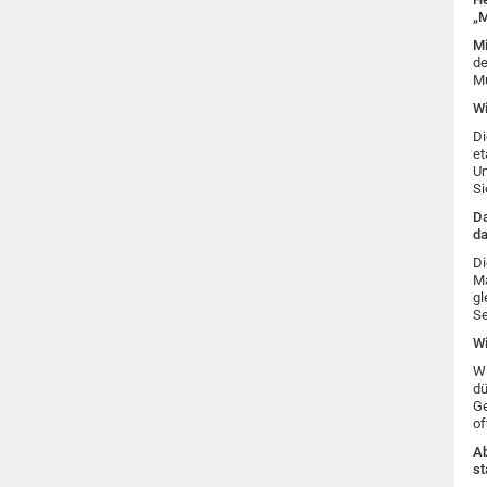
„M
Mi
de
Mu
Wi
Di
et
Un
Si
Da
da
Di
Ma
gl
Se
Wi
Wi
dü
Ge
of
Ab
st