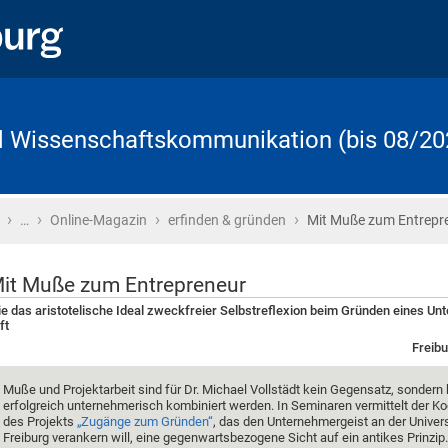
d Wissenschaftskommunikation (bis 08/20
›
›
›
›
Startseite
…
Online-Magazin
erfinden & gründen
Mit Muße zum Entrepr
it Muße zum Entrepreneur
e das aristotelische Ideal zweckfreier Selbstreflexion beim Gründen eines U
lft
Freibu
Muße und Projektarbeit sind für Dr. Michael Vollstädt kein Gegensatz, sondern
erfolgreich unternehmerisch kombiniert werden. In Seminaren vermittelt der Ko
des Projekts
„Zugänge zum Gründen“
, das den Unternehmergeist an der Univers
Freiburg verankern will, eine gegenwartsbezogene Sicht auf ein antikes Prinzip