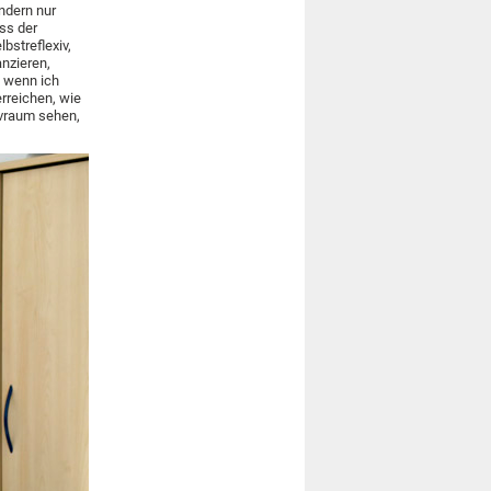
ndern nur
ss der
lbstreflexiv,
nzieren,
, wenn ich
erreichen, wie
xivraum sehen,