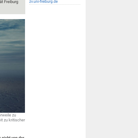
ät Freiburg
zv.uni-freiburg.de
erweile zu
t zu kritischer
r nicht von der