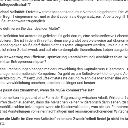
ußegesellschaft“?
chael Vollstädt:
Freizeit wird mit Massenkonsum in Verbindung gebracht. Die Wi
n Begriff eingenommen, und er dient zudem als Gegensatz zum Arbeitsbegriff. D
ße ist schwerer zugänglich.
e definieren Sie das Ideal der Muße?
e Definition hat Aristoteles geliefert. Es geht darum, eine selbstreflexive Leben
ablieren. Sie ist in dem Sinn elitär, denn sie gründet beispielsweise auf ökonom
abhängigkeit. Muße darf dabei nicht als Mittel eingesetzt werden, um ein Ziel z
e ist reiner Selbstzweck und auf ein kontemplativ-theoretisches Leben ausgeri
s ist weit weg von Effizienz, Optimierung, Rentabilität und Geschäftszahlen. W
mit an Entrepreneurship an?
ese Erscheinungen hängen mit der Entwicklung des Kapitalismus zusammen. H
nagement emotionale Kompetenz. Da geht es um Selbstverwirklichung und Auth
eichzeitig um Effizienz und Effektivitätssteigerung. Wenn die Menschen ihre Arbe
lbstverwirklichung ansehen, arbeiten sie länger und besser.
e passt das zusammen, wenn die Muße kommerzfrei ist?
r bemerken insgesamt eine Form der Entgrenzung zwischen Arbeit, Wirtschaft u
rfen davon ausgehen, dass die Menschen keinen Widerspruch darin sehen, zu 
schäftszahlen beizutragen, wenn sie für sinnvoll halten, was sie tun. Entreprene
t mit Vorstellungen von einer nachhaltigen und ressourcenschonenden Wirtsch
er die Muße im Sinn von Selbstreflexion und Zweckfreiheit findet ja nicht im A
att.