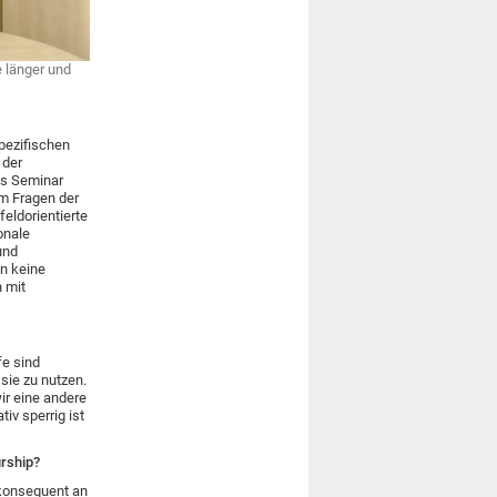
e länger und
pezifischen
 der
es Seminar
um Fragen der
feldorientierte
onale
und
an keine
 mit
fe sind
 sie zu nutzen.
ir eine andere
iv sperrig ist
rship?
 konsequent an