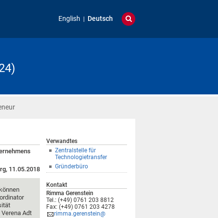
English
Deutsch
24)
eneur
Verwandtes
Zentralstelle für
nternehmens
Technologietransfer
Gründerbüro
rg, 11.05.2018
Kontakt
 können
Rimma Gerenstein
ordinator
Tel.: (+49) 0761 203 8812
ität
Fax: (+49) 0761 203 4278
. Verena Adt
rimma.gerenstein@