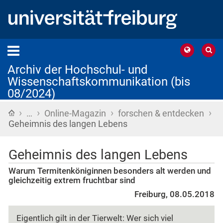
Archiv der Hochschul- und
Wissenschaftskommunikation (bis
08/2024)
›
›
›
›
Startseite
…
Online-Magazin
forschen & entdecken
Geheimnis des langen Lebens
Geheimnis des langen Lebens
Warum Termitenköniginnen besonders alt werden und
gleichzeitig extrem fruchtbar sind
Freiburg, 08.05.2018
Eigentlich gilt in der Tierwelt: Wer sich viel