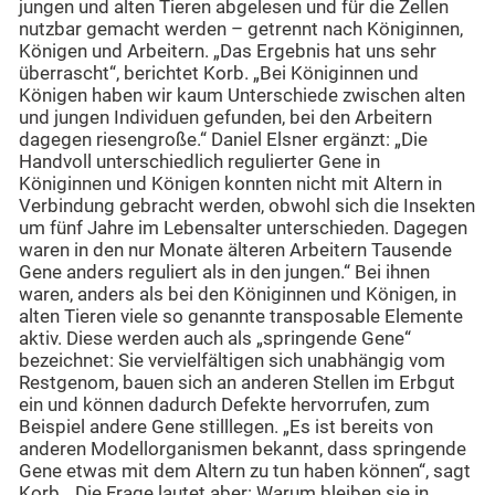
jungen und alten Tieren abgelesen und für die Zellen
nutzbar gemacht werden – getrennt nach Königinnen,
Königen und Arbeitern. „Das Ergebnis hat uns sehr
überrascht“, berichtet Korb. „Bei Königinnen und
Königen haben wir kaum Unterschiede zwischen alten
und jungen Individuen gefunden, bei den Arbeitern
dagegen riesengroße.“ Daniel Elsner ergänzt: „Die
Handvoll unterschiedlich regulierter Gene in
Königinnen und Königen konnten nicht mit Altern in
Verbindung gebracht werden, obwohl sich die Insekten
um fünf Jahre im Lebensalter unterschieden. Dagegen
waren in den nur Monate älteren Arbeitern Tausende
Gene anders reguliert als in den jungen.“ Bei ihnen
waren, anders als bei den Königinnen und Königen, in
alten Tieren viele so genannte transposable Elemente
aktiv. Diese werden auch als „springende Gene“
bezeichnet: Sie vervielfältigen sich unabhängig vom
Restgenom, bauen sich an anderen Stellen im Erbgut
ein und können dadurch Defekte hervorrufen, zum
Beispiel andere Gene stilllegen. „Es ist bereits von
anderen Modellorganismen bekannt, dass springende
Gene etwas mit dem Altern zu tun haben können“, sagt
Korb. „Die Frage lautet aber: Warum bleiben sie in