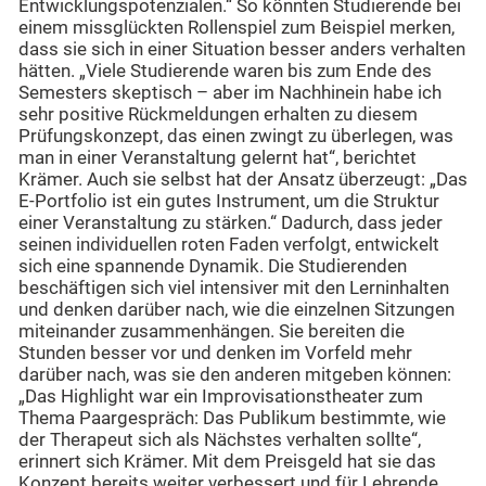
Entwicklungspotenzialen.“ So könnten Studierende bei
einem missglückten Rollenspiel zum Beispiel merken,
dass sie sich in einer Situation besser anders verhalten
hätten. „Viele Studierende waren bis zum Ende des
Semesters skeptisch – aber im Nachhinein habe ich
sehr positive Rückmeldungen erhalten zu diesem
Prüfungskonzept, das einen zwingt zu überlegen, was
man in einer Veranstaltung gelernt hat“, berichtet
Krämer. Auch sie selbst hat der Ansatz überzeugt: „Das
E-Portfolio ist ein gutes Instrument, um die Struktur
einer Veranstaltung zu stärken.“ Dadurch, dass jeder
seinen individuellen roten Faden verfolgt, entwickelt
sich eine spannende Dynamik. Die Studierenden
beschäftigen sich viel intensiver mit den Lerninhalten
und denken darüber nach, wie die einzelnen Sitzungen
miteinander zusammenhängen. Sie bereiten die
Stunden besser vor und denken im Vorfeld mehr
darüber nach, was sie den anderen mitgeben können:
„Das Highlight war ein Improvisationstheater zum
Thema Paargespräch: Das Publikum bestimmte, wie
der Therapeut sich als Nächstes verhalten sollte“,
erinnert sich Krämer. Mit dem Preisgeld hat sie das
Konzept bereits weiter verbessert und für Lehrende