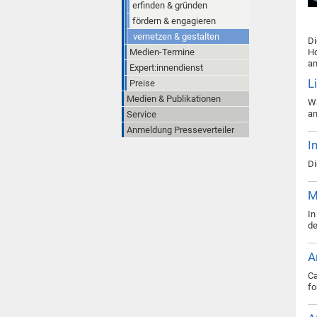
erfinden & gründen
fördern & engagieren
vernetzen & gestalten
Di
Medien-Termine
Ho
am
Expert:innendienst
L
Preise
Medien & Publikationen
Wa
am
Service
Anmeldung Presseverteiler
I
Di
M
In
de
A
Ca
fo