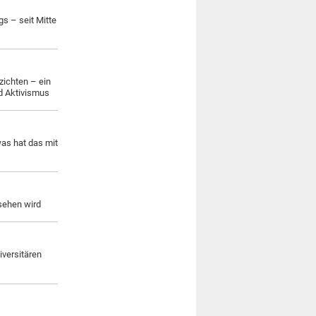
s – seit Mitte
zichten – ein
d Aktivismus
as hat das mit
sehen wird
iversitären