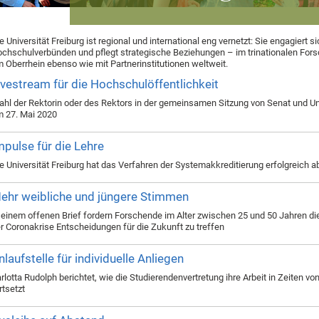
e Universität Freiburg ist regional und international eng vernetzt: Sie engagiert si
chschulverbünden und pflegt strategische Beziehungen – im trinationalen Fo
 Oberrhein ebenso wie mit Partnerinstitutionen weltweit.
ivestream für die Hochschulöffentlichkeit
hl der Rektorin oder des Rektors in der gemeinsamen Sitzung von Senat und Uni
 27. Mai 2020
mpulse für die Lehre
e Universität Freiburg hat das Verfahren der Systemakkreditierung erfolgreich
ehr weibliche und jüngere Stimmen
 einem offenen Brief fordern Forschende im Alter zwischen 25 und 50 Jahren die 
r Coronakrise Entscheidungen für die Zukunft zu treffen
nlaufstelle für individuelle Anliegen
rlotta Rudolph berichtet, wie die Studierendenvertretung ihre Arbeit in Zeiten vo
rtsetzt