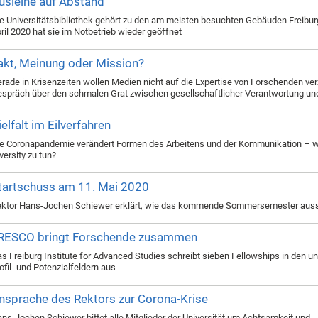
usleihe auf Abstand
e Universitätsbibliothek gehört zu den am meisten besuchten Gebäuden Freiburg
ril 2020 hat sie im Notbetrieb wieder geöffnet
akt, Meinung oder Mission?
rade in Krisenzeiten wollen Medien nicht auf die Expertise von Forschenden ver
spräch über den schmalen Grat zwischen gesellschaftlicher Verantwortung un
ielfalt im Eilverfahren
e Coronapandemie verändert Formen des Arbeitens und der Kommunikation – w
versity zu tun?
tartschuss am 11. Mai 2020
ktor Hans-Jochen Schiewer erklärt, wie das kommende Sommersemester aus
RESCO bringt Forschende zusammen
s Freiburg Institute for Advanced Studies schreibt sieben Fellowships in den un
ofil- und Potenzialfeldern aus
nsprache des Rektors zur Corona-Krise
ns-Jochen Schiewer bittet alle Mitglieder der Universität um Achtsamkeit und