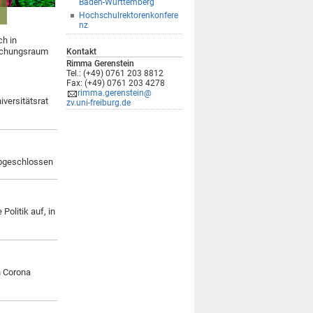
Baden-Württemberg
Hochschulrektorenkonfere
nz
ch in
rschungsraum
Kontakt
Rimma Gerenstein
Tel.: (+49) 0761 203 8812
Fax: (+49) 0761 203 4278
rimma.gerenstein@
versitätsrat
zv.uni-freiburg.de
 abgeschlossen
Politik auf, in
n Corona