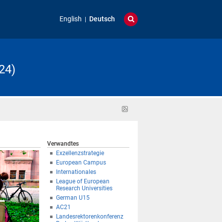
English
Deutsch
24)
RSS-
Feed
Verwandtes
Exzellenzstrategie
European Campus
Internationales
League of European
Research Universities
German U15
AC21
Landesrektorenkonferenz