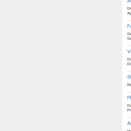
A
Di
Ap
F
Ge
Ge
V
Di
Di
S
Re
F
Da
Pr
A
Ha