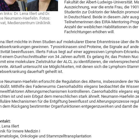
Fakultät der Albert-Ludwigs-Universität. 
Auszeichnung, war die erste Frau, die 1901 
Studentin zur Doktorin der Medizin promovi
n links: Dr. Lena Illert und Dr.
in Deutschland. Beide in diesem Jahr aus
ke Neumann-Haefelin. Fotos:
Teilnehmerinnen des EIRA-Mentoring-Progr
ivat, Medienzentrum Uniklinik
Anzahl der weiblichen Habilitationen in der
Fachrichtungen erhöhen will.
na Illert möchte in ihren Studien auf molekularer Ebene Erkenntnisse über die R
ebserkrankungen gewinnen. Tyrosinkinasen sind Proteine, die Signale auf ande
tivität beeinflussen. Illerts Fokus liegt auf einer aggressiven Lymphom-Erkrank
t einem Durchschnittsalter von 34 Jahren auftritt. Es gelang ihr, das Protein Nuc
mit eine molekulare Zielstruktur der ALCL zu identifizieren, die vielversprechen
nnte. Aktuell untersucht sie Möglichkeiten, mit denen sich die Lymphom-Stammz
ebserkrankung dauerhaft geheilt ist.
ke Neumann-Haefelin erforscht die Regulation des Alterns, insbesondere der Nie
nbüßt. Mithilfe des Fadenwurms
Caenorhabditis elegans
beobachtet die Wissens
weltfaktoren Alterungsmechanismen kontrollieren.
Caenorhabditis elegans
eig
chten ist und sein Erbgut dem menschlichen stark ähnelt. Neumann-Haefelin z
lluläre Mechanismen für die Entgiftung beeinflusst und Alterungsprozesse regul
 dem Rückgang bestimmter Organfunktionen entgegenzuwirken und damit die G
ntakt:
. Lena Illert
inik für Innere Medizin I
matologie, Onkologie und Stammzelltransplantation