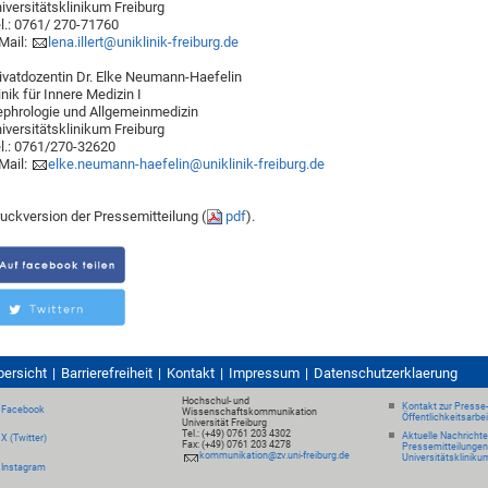
iversitätsklinikum Freiburg
l.: 0761/ 270-71760
Mail:
lena.illert@uniklinik-freiburg.de
ivatdozentin Dr. Elke Neumann-Haefelin
inik für Innere Medizin I
phrologie und Allgemeinmedizin
iversitätsklinikum Freiburg
l.: 0761/270-32620
Mail:
elke.neumann-haefelin@uniklinik-freiburg.de
uckversion der Pressemitteilung (
pdf
).
bersicht
Barrierefreiheit
Kontakt
Impressum
Datenschutzerklaerung
Hochschul- und
Kontakt zur Presse
Facebook
Wissenschaftskommunikation
Öffentlichkeitsarbe
Universität Freiburg
Tel.: (+49) 0761 203 4302
Aktuelle Nachricht
X (Twitter)
Fax: (+49) 0761 203 4278
Pressemitteilungen
kommunikation@zv.uni-freiburg.de
Universitätskliniku
Instagram