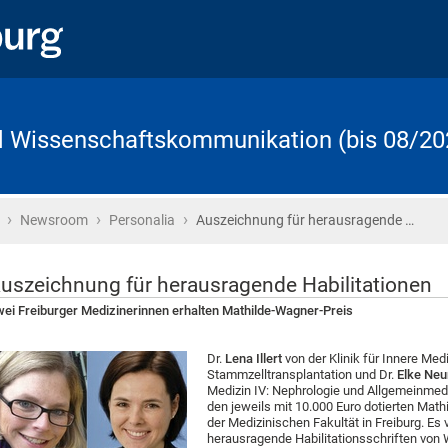
d Wissenschaftskommunikation (bis 08/20
›
›
›
Startseite
Newsroom
Personalia
Auszeichnung für herausragende …
uszeichnung für herausragende Habilitationen
ei Freiburger Medizinerinnen erhalten Mathilde-Wagner-Preis
Dr.
Lena Illert
von der Klinik für Innere Med
Stammzelltransplantation und Dr.
Elke Ne
Medizin IV: Nephrologie und Allgemeinmediz
den jeweils mit 10.000 Euro dotierten Mat
der Medizinischen Fakultät in Freiburg. Es v
herausragende Habilitationsschriften von