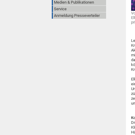
Medien & Publikationen
Service
Vo
Anmeldung Presseverteiler
El
pr
Le
Kr
Ak
mi
da
kö
Kr
El
ei
Um
zü
ze
um
Ko
Dr
Kl
Hä