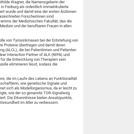
Mathilde Wagner, die Namensgeberin der
in Freiburg als ordentlich immatrikulierte
ert wurde und damit eine der ersten Ärztinnen
gezeichneten Forscherinnen sind
amms der Medizinischen Fakultät, das die
 Medizin und der berufbaren Frauen in allen
olle von Tyrosinkinasen bei der Entstehung von
re Proteine übertragen und damit deren
ung (ALCL), die bei Patientinnen und Patienten
lear Interaction Partner of ALK (NIPA) und
d für die Entwicklung von Therapien sein
elle eliminieren lässt, sodass die
re, die im Laufe des Lebens an Funktionalität
chaftlerin, wie genetische Signale und
net sich als Modellorganismus, da er leicht zu
eigte, wie der so genannte TOR-Signalweg
iert. Die Erkenntnisse bieten Ansatzpunkte,
esundheit im Alter zu verbessern.