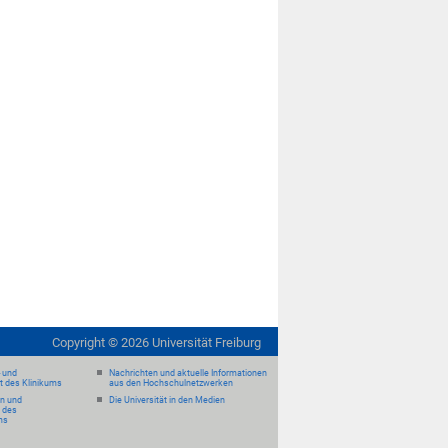
Copyright ©
2026
Universität Freiburg
- und
Nachrichten und aktuelle Informationen
it des Klinikums
aus den Hochschulnetzwerken
en und
Die Universität in den Medien
 des
ms