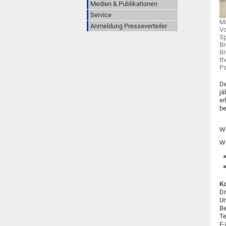
Medien & Publikationen
Service
M
Anmeldung Presseverteiler
Vo
Sp
Br
Br
th
Pa
De
jä
er
be
We
We
Ko
Dr
Un
Be
Te
E-