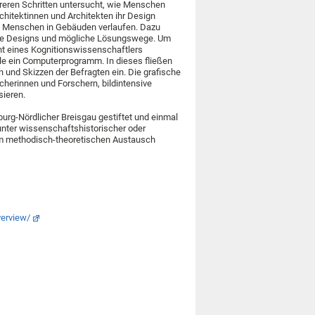
hreren Schritten untersucht, wie Menschen
chitektinnen und Architekten ihr Design
ch Menschen in Gebäuden verlaufen. Dazu
afte Designs und mögliche Lösungswege. Um
ht eines Kognitionswissenschaftlers
e ein Computerprogramm. In dieses fließen
und Skizzen der Befragten ein. Die grafische
herinnen und Forschern, bildintensive
sieren.
burg-Nördlicher Breisgau gestiftet und einmal
 unter wissenschaftshistorischer oder
um methodisch-theoretischen Austausch
verview/