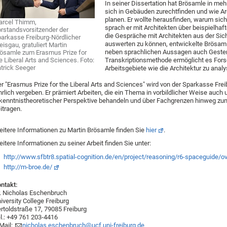
In seiner Dissertation hat Brösamle in me
sich in Gebäuden zurechtfinden und wie Ar
planen. Er wollte herausfinden, warum si
arcel Thimm,
sprach er mit Architekten über beispielh
rstandsvorsitzender der
die Gespräche mit Architekten aus der Sic
arkasse Freiburg-Nördlicher
auswerten zu können, entwickelte Brösaml
eisgau, gratuliert Martin
neben sprachlichen Aussagen auch Gesten 
ösamle zum Erasmus Prize for
e Liberal Arts and Sciences. Foto:
Transkriptionsmethode ermöglicht es Forsc
trick Seeger
Arbeitsgebiete wie die Architektur zu analy
r "Erasmus Prize for the Liberal Arts and Sciences" wird von der Sparkasse Frei
hrlich vergeben. Er prämiert Arbeiten, die ein Thema in vorbildlicher Weise auch
kenntnistheoretischer Perspektive behandeln und über Fachgrenzen hinweg z
itragen.
itere Informationen zu Martin Brösamle
finden Sie
hier
.
itere Informationen zu seiner Arbeit finden Sie unter:
http://www.sfbtr8.spatial-cognition.de/en/project/reasoning/r6-spaceguide/o
http://m-broe.de/
ntakt:
. Nicholas Eschenbruch
iversity College Freiburg
rtoldstraße 17, 79085 Freiburg
l.: +49 761 203-4416
Mail:
nicholas.eschenbruch@ucf.uni-freiburg.de