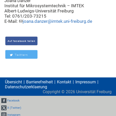
Joana Danzer
Institut für Mikrosystemtechnik – IMTEK
Albert-Ludwigs-Universität Freiburg
Tel: 0761/203-73215
E-Mail:
joana.danzer@imtek.uni-freiburg.de
Übersicht
Barrierefreiheit
Kontakt
Impressum
Datenschutzerklaerung
Copyright ©
2026
Universität Freiburg
Facebook
X (Twitter)
Instagram