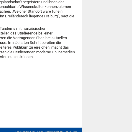
ngslandschaft begeistern und ihnen das
benachbarte Wissenskultur kennenzulernen
achen. „Welcher Standort wäre für ein
im Dreiländereck liegende Freiburg“, sagt die
n Tandems mit französischen
lier, das Studierende bei einer
ren die Vortragenden über ihre aktuellen
se. Im nächsten Schritt bereiten die
breiteres Publikum zu erreichen, macht das
utzen die Studierenden moderne Onlinemedien
erten nutzen können.