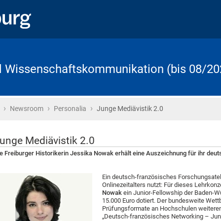
d Wissenschaftskommunikation (bis 08/20
›
›
›
Startseite
Newsroom
Personalia
Junge Mediävistik 2.0
unge Mediävistik 2.0
e Freiburger Historikerin Jessika Nowak erhält eine Auszeichnung für ihr de
Ein deutsch-französisches Forschungsatel
Onlinezeitalters nutzt: Für dieses Lehrkonz
Nowak
ein Junior-Fellowship der Baden-Wür
15.000 Euro dotiert. Der bundesweite Wettb
Prüfungsformate an Hochschulen weiteren
„Deutsch-französisches Networking – Jung