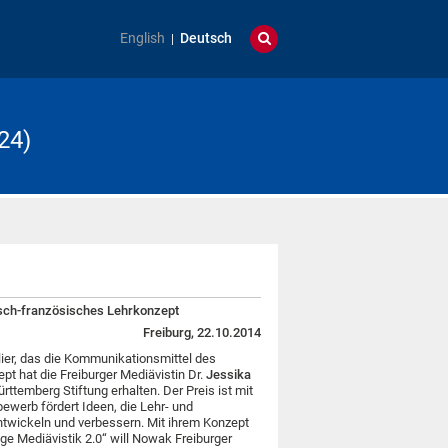
English
Deutsch
24)
utsch-französisches Lehrkonzept
Freiburg, 22.10.2014
ier, das die Kommunikationsmittel des
ept hat die Freiburger Mediävistin Dr.
Jessika
ttemberg Stiftung erhalten. Der Preis ist mit
ewerb fördert Ideen, die Lehr- und
twickeln und verbessern. Mit ihrem Konzept
e Mediävistik 2.0“ will Nowak Freiburger