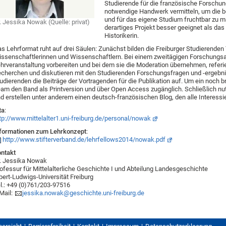
Studierende für die französische Forschu
notwendige Handwerk vermitteln, um die 
und für das eigene Studium fruchtbar zu m
. Jessika Nowak (Quelle: privat)
derartiges Projekt besser geeignet als das 
Historikerin.
s Lehrformat ruht auf drei Säulen: Zunächst bilden die Freiburger Studierende
ssenschaftlerinnen und Wissenschaftlern. Bei einem zweitägigen Forschungsate
hrveranstaltung vorbereiten und bei dem sie die Moderation übernehmen, referie
cherchen und diskutieren mit den Studierenden Forschungsfragen und -ergebnis
udierenden die Beiträge der Vortragenden für die Publikation auf. Um ein noch 
am den Band als Printversion und über Open Access zugänglich. Schließlich n
d erstellen unter anderem einen deutsch-französischen Blog, den alle Interessi
ta
:
tp://www.mittelalter1.uni-freiburg.de/personal/nowak
formationen zum Lehrkonzept
:
http://www.stifterverband.de/lehrfellows2014/nowak.pdf
ntakt
. Jessika Nowak
ofessur für Mittelalterliche Geschichte I und Abteilung Landesgeschichte
bert-Ludwigs-Universität Freiburg
l.: +49 (0)761/203-97516
Mail:
jessika.nowak@geschichte.uni-freiburg.de