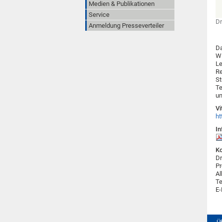
Medien & Publikationen
Service
Dr
Anmeldung Presseverteiler
Da
Wi
Le
Re
St
Te
un
Vi
ht
In
Ko
Dr
Pr
Al
Te
E-