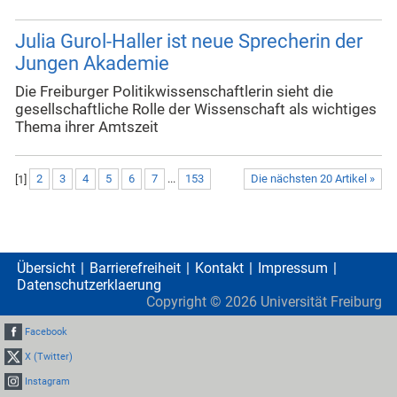
Julia Gurol-Haller ist neue Sprecherin der
Jungen Akademie
Die Freiburger Politikwissenschaftlerin sieht die
gesellschaftliche Rolle der Wissenschaft als wichtiges
Thema ihrer Amtszeit
[
1
]
2
3
4
5
6
7
...
153
Die nächsten 20 Artikel »
Übersicht
Barrierefreiheit
Kontakt
Impressum
Datenschutzerklaerung
Copyright ©
2026
Universität Freiburg
Facebook
X (Twitter)
Instagram