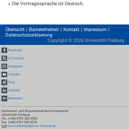
Die Vortragssprache ist Deutsch.
Übersicht
Barrierefreiheit
Kontakt
Impressum
Datenschutzerklaerung
Copyright ©
2026
Universität Freiburg
Facebook
X (Twitter)
Instagram
Youtube
Xing
LinkedIn
Mastodon
Hochschul- und Wissenschaftskommunikation
Universität Freiburg
Tel.: (+49) 0761 203 4302
Fax: (+49) 0761 203 4278
kommunikation@zv.uni-freiburg.de