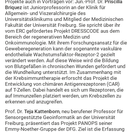
Projekte auch in Vorträgen vor: Jun.-Prof. Dr.
Priscilla
Briquez
ist Juniorprofessorin an der Klinik für
Allgemein- und Viszeralchirurgie des
Universitätsklinikums und Mitglied der Medizinischen
Fakultät der Universität Freiburg. Sie spricht über ihr
vom ERC gefördertes Projekt DRESSCODE aus dem
Bereich der regenerativen Medizin und
Onkoimmunologie. Mit ihrem Forschungsansatz für die
Geweberegeneration kann der sogenannte vaskuläre
endotheliale Wachstumsfaktor-Rezeptor-2 gezielt
verändert werden. Auf diese Weise wird die Bildung
von Blutgefäßen in chronischen Wunden gefördert und
die Wundheilung unterstützt. Im Zusammenhang mit
der Krebsimmuntherapie erforscht das Projekt die
Entwicklung von chimären Antigenrezeptoren (CAR)
auf T-Zellen. Dabei handelt es sich um Rezeptoren, die
auf Immunzellen platziert werden, um Krebszellen zu
erkennen und anzugreifen.
Prof. Dr.
Teja Kattenborn
, neu berufener Professor für
Sensorgestützte Geoinformatik an der Universität
Freiburg, präsentiert das Projekt PANOPS seiner
Emmy-Noether-Gruppe der DFG. Ziel ist die Erfassung