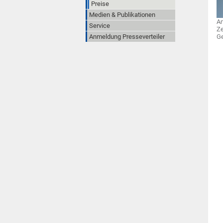
Preise
Medien & Publikationen
An
Service
Ze
Anmeldung Presseverteiler
G