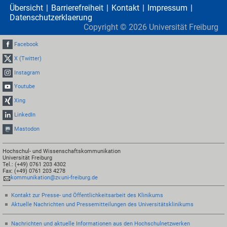
Übersicht
Barrierefreiheit
Kontakt
Impressum
Datenschutzerklaerung
Copyright ©
2026
Universität Freiburg
Facebook
X (Twitter)
Instagram
Youtube
Xing
LinkedIn
Mastodon
Hochschul- und Wissenschaftskommunikation
Universität Freiburg
Tel.: (+49) 0761 203 4302
Fax: (+49) 0761 203 4278
kommunikation@zv.uni-freiburg.de
Kontakt zur Presse- und Öffentlichkeitsarbeit des Klinikums
Aktuelle Nachrichten und Pressemitteilungen des Universitätsklinikums
Nachrichten und aktuelle Informationen aus den Hochschulnetzwerken