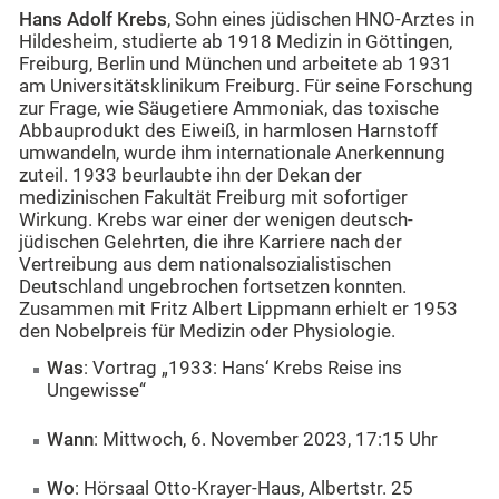
Hans Adolf Krebs
, Sohn eines jüdischen HNO-Arztes in
Hildesheim, studierte ab 1918 Medizin in Göttingen,
Freiburg, Berlin und München und arbeitete ab 1931
am Universitätsklinikum Freiburg. Für seine Forschung
zur Frage, wie Säugetiere Ammoniak, das toxische
Abbauprodukt des Eiweiß, in harmlosen Harnstoff
umwandeln, wurde ihm internationale Anerkennung
zuteil. 1933 beurlaubte ihn der Dekan der
medizinischen Fakultät Freiburg mit sofortiger
Wirkung. Krebs war einer der wenigen deutsch-
jüdischen Gelehrten, die ihre Karriere nach der
Vertreibung aus dem nationalsozialistischen
Deutschland ungebrochen fortsetzen konnten.
Zusammen mit Fritz Albert Lippmann erhielt er 1953
den Nobelpreis für Medizin oder Physiologie.
Was
: Vortrag „1933: Hans‘ Krebs Reise ins
Ungewisse“
Wann
: Mittwoch, 6. November 2023, 17:15 Uhr
Wo
: Hörsaal Otto-Krayer-Haus, Albertstr. 25