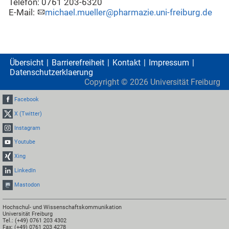
Telefon: 0761 203-6320
E-Mail:
michael.mueller@pharmazie.uni-freiburg.de
Übersicht
Barrierefreiheit
Kontakt
Impressum
Datenschutzerklaerung
Copyright ©
2026
Universität Freiburg
Facebook
X (Twitter)
Instagram
Youtube
Xing
LinkedIn
Mastodon
Hochschul- und Wissenschaftskommunikation
Universität Freiburg
Tel.: (+49) 0761 203 4302
Fax: (+49) 0761 203 4278